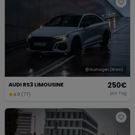
Porsche
Lamborghini
Ferrari
Wann
Zeitraum wählen
McLaren
Ford
Jaguar
Tesla
Chevrolet
Dodge
Guxhagen
(16 km)
250
€
AUDI RS3 LIMOUSINE
pro Tag
4.9 (77)
Bentley
Rolls Royce
Aston Martin
Bugatti
Lotus
Maserati