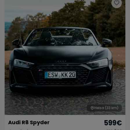
Helsa
(33 km)
599
€
Audi R8 Spyder