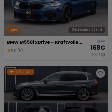
Lohfelden
(22 km)
-20%
210
€
BMW M550i xDrive – Kraftvolle
168
€
Limousine
0.0 (0)
pro Tag
~1,3 Stunden