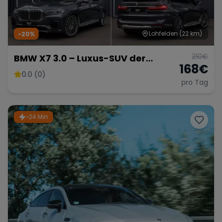
Lohfelden
(22 km)
-20%
210
€
BMW X7 3.0 – Luxus-SUV der
168
€
Extraklasse
0.0 (0)
pro Tag
~24 Min