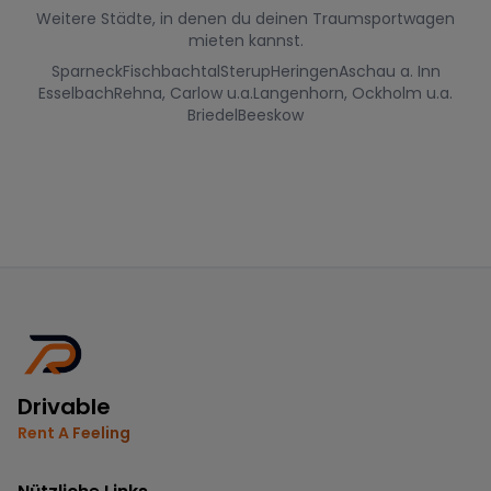
Weitere Städte, in denen du deinen Traumsportwagen
mieten kannst.
Sparneck
Fischbachtal
Sterup
Heringen
Aschau a. Inn
Esselbach
Rehna, Carlow u.a.
Langenhorn, Ockholm u.a.
Briedel
Beeskow
Drivable
Rent A Feeling