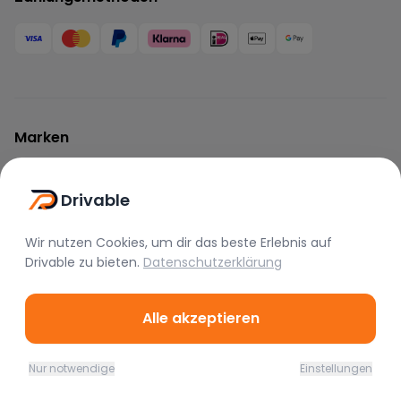
Marken
BMW
Mercedes
Audi
Drivable
Porsche
Lamborghini
Ferrari
McLaren
Tesla
Range Rover
Wir nutzen Cookies, um dir das beste Erlebnis auf
Drivable
zu bieten.
Datenschutzerklärung
Bentley
Aston Martin
Maserati
Rolls Royce
Alfa Romeo
Jaguar
Alle akzeptieren
Lotus
Bugatti
Corvette
Nur notwendige
Einstellungen
Home
Favoriten
Mieten
Chat
Profil