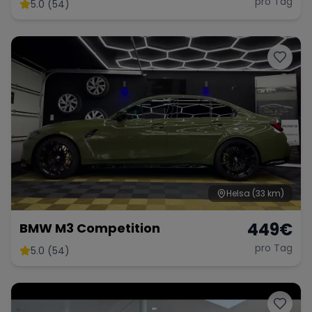
pro Tag
5.0 (54)
Helsa
(33 km)
449
€
BMW M3 Competition
pro Tag
5.0 (54)