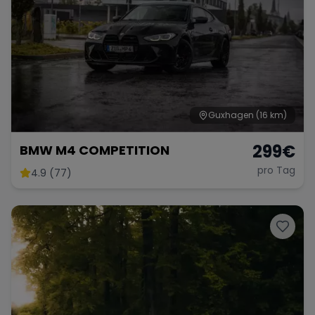
Range Rover
Corvette
Guxhagen
(16 km)
299
€
BMW M4 COMPETITION
pro Tag
4.9 (77)