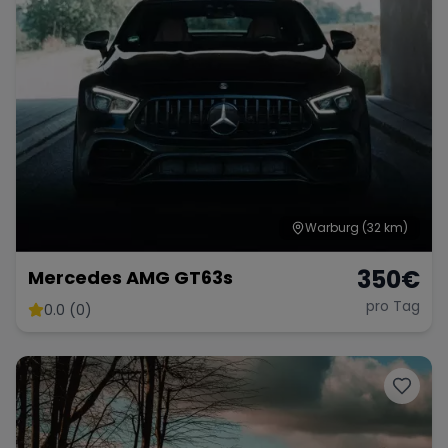
Warburg
(32 km)
350
€
Mercedes AMG GT63s
pro Tag
0.0 (0)