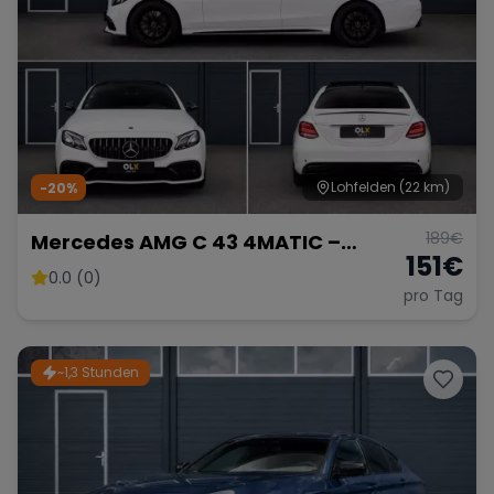
Lohfelden
(22 km)
-20%
189
€
Mercedes AMG C 43 4MATIC –
151
€
Sportliche Limousine
0.0 (0)
pro Tag
~1,3 Stunden