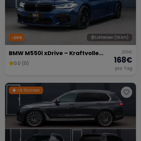
Lohfelden
(19 km)
-20%
210
€
BMW M550i xDrive – Kraftvolle
168
€
Limousine
0.0 (0)
pro Tag
~1,6 Stunden