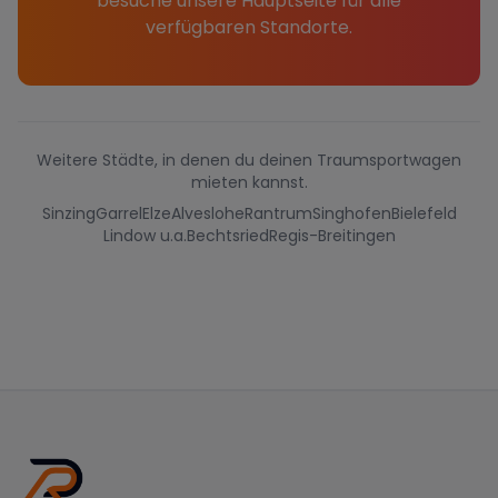
besuche unsere Hauptseite für alle
verfügbaren Standorte.
Weitere Städte, in denen du deinen Traumsportwagen
mieten kannst.
Sinzing
Garrel
Elze
Alveslohe
Rantrum
Singhofen
Bielefeld
Lindow u.a.
Bechtsried
Regis-Breitingen