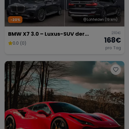
Lohfelden
(19 km)
-20%
210
€
BMW X7 3.0 – Luxus-SUV der
168
€
Extraklasse
0.0 (0)
pro Tag