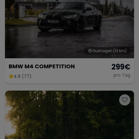
Range Rover
Corvette
Guxhagen
(13 km)
299
€
BMW M4 COMPETITION
pro Tag
4.9 (77)