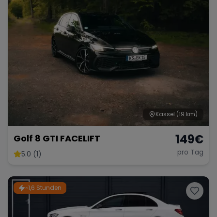
Kassel
(19 km)
149
€
Golf 8 GTI FACELIFT
pro Tag
5.0 (1)
~1,6 Stunden