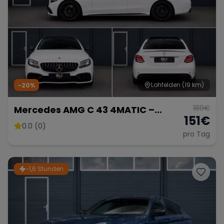
Lohfelden
(19 km)
-20%
189
€
Mercedes AMG C 43 4MATIC –
151
€
Sportliche Limousine
0.0 (0)
pro Tag
~1,6 Stunden