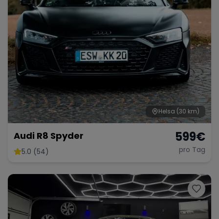
Helsa
(30 km)
599
€
Audi R8 Spyder
pro Tag
5.0 (54)