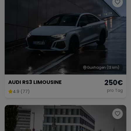
Porsche
Lamborghini
Ferrari
Wann
Zeitraum wählen
McLaren
Ford
Jaguar
Tesla
Chevrolet
Dodge
Guxhagen
(13 km)
250
€
AUDI RS3 LIMOUSINE
pro Tag
4.9 (77)
Bentley
Rolls Royce
Aston Martin
Bugatti
Lotus
Maserati