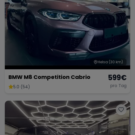
Helsa
(30 km)
599
€
BMW M8 Competition Cabrio
pro Tag
5.0 (54)