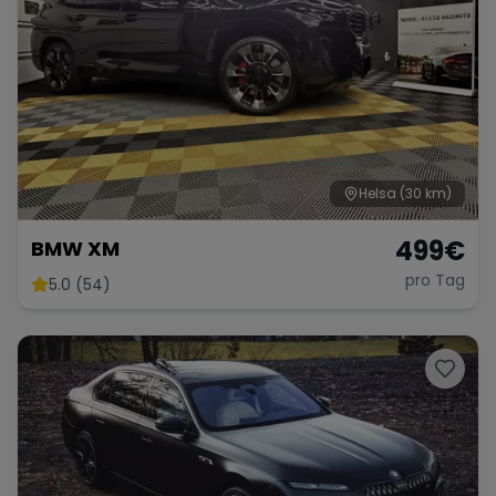
Helsa
(30 km)
499
€
BMW XM
pro Tag
5.0 (54)