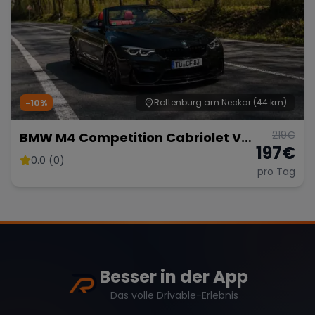
Rottenburg am Neckar
(44 km)
-10%
219
€
BMW M4 Competition Cabriolet Vor
197
€
Opf!!!
0.0 (0)
pro Tag
Besser in der App
Das volle Drivable-Erlebnis