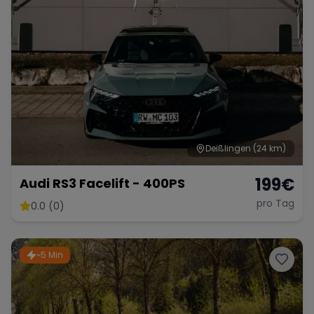
Deißlingen
(24 km)
199
€
Audi RS3 Facelift - 400PS
pro Tag
0.0 (0)
~5 Min