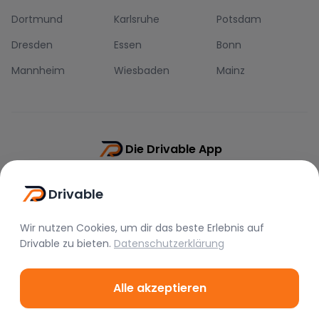
Dortmund
Karlsruhe
Potsdam
Dresden
Essen
Bonn
Mannheim
Wiesbaden
Mainz
Die Drivable App
Push-Benachrichtigungen
Drivable
Direkt-Chat
Schnellere Buchung
Wir nutzen Cookies, um dir das beste Erlebnis auf
Drivable
zu bieten.
Datenschutzerklärung
Alle akzeptieren
©
2026
Drivable.
Alle Rechte vorbehalten.