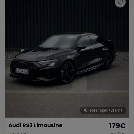
Porsche
Lamborghini
Ferrari
Wann
Zeitraum wählen
McLaren
Ford
Jaguar
Tesla
Chevrolet
Dodge
Bentley
Rolls Royce
Aston Martin
Trossingen
(21 km)
179
€
Audi RS3 Limousine
Bugatti
Lotus
Maserati
pro Tag