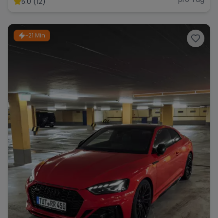
5.0 (12)
~21 Min
Range Rover
Corvette