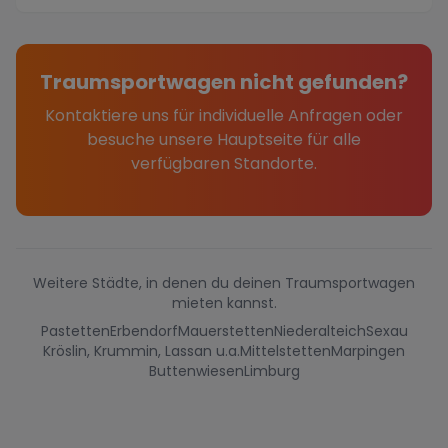
inde...
Traumsportwagen nicht gefunden?
Kontaktiere uns für individuelle Anfragen oder
besuche unsere Hauptseite für alle
verfügbaren Standorte.
Weitere Städte, in denen du deinen Traumsportwagen
mieten kannst.
Pastetten
Erbendorf
Mauerstetten
Niederalteich
Sexau
Kröslin, Krummin, Lassan u.a.
Mittelstetten
Marpingen
Buttenwiesen
Limburg