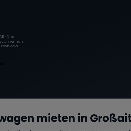
QR-Code
scannen zum
Download
wagen mieten in
Großai