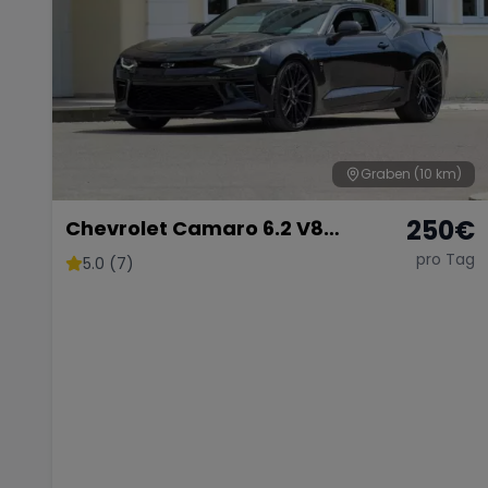
Graben
(10 km)
250
€
Chevrolet Camaro 6.2 V8
Customkingz
pro Tag
5.0 (7)