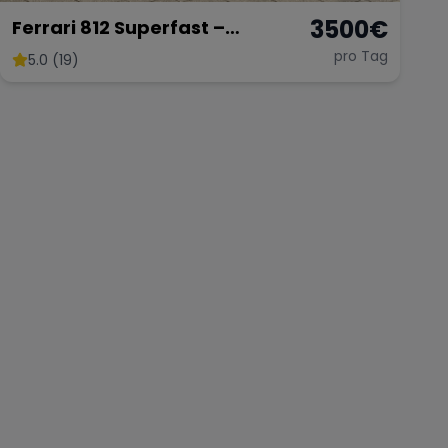
3500
€
Ferrari 812 Superfast –
Ultimativer V12-Supersportler
pro Tag
5.0 (19)