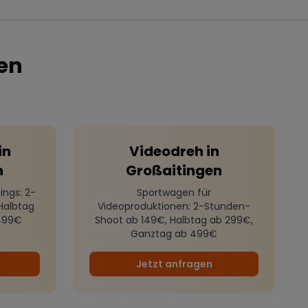
en
in
Videodreh
in
n
Großaitingen
ings
: 2-
Sportwagen für
Halbtag
Videoproduktionen
: 2-Stunden-
499€
Shoot ab 149€, Halbtag ab 299€,
Ganztag ab 499€
Jetzt anfragen