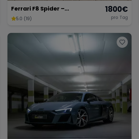
1800
€
Ferrari F8 Spider –
Atemberaubendes Cabrio
pro Tag
5.0 (19)