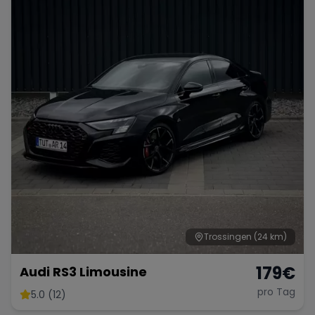
Porsche
Lamborghini
Ferrari
Wann
Zeitraum wählen
McLaren
Ford
Jaguar
Tesla
Chevrolet
Dodge
Bentley
Rolls Royce
Aston Martin
Trossingen
(24 km)
179
€
Audi RS3 Limousine
pro Tag
5.0 (12)
Bugatti
Lotus
Maserati