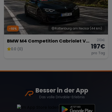
Rottenburg am Neckar
(44 km)
-10%
219
€
BMW M4 Competition Cabriolet Vor
197
€
Opf!!!
0.0 (0)
pro Tag
Besser in der App
Das volle Drivable-Erlebnis