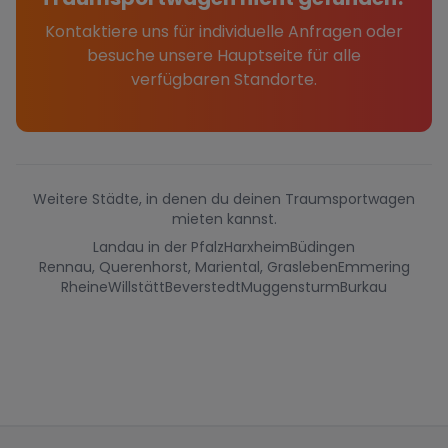
Kontaktiere uns für individuelle Anfragen oder
besuche unsere Hauptseite für alle
verfügbaren Standorte.
Weitere Städte, in denen du deinen Traumsportwagen
mieten kannst.
Landau in der Pfalz
Harxheim
Büdingen
Rennau, Querenhorst, Mariental, Grasleben
Emmering
Rheine
Willstätt
Beverstedt
Muggensturm
Burkau