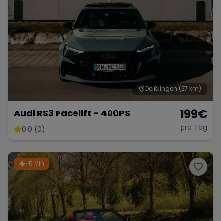
Deißlingen
(27 km)
199
€
Audi RS3 Facelift - 400PS
pro Tag
0.0 (0)
~5 Min