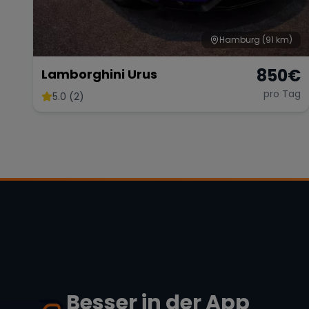
Hamburg
(91 km)
850
€
Lamborghini Urus
pro Tag
5.0 (2)
Besser in der App