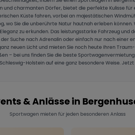
d Geschwindigkeit, indem Sie einen Sportwagen in Bergenh
en und charmanten Dörfer, bietet die perfekte Kulisse fü
rischen Küste fahren, vorbei an majestätischen Windmühl
g, wo Sie die unberührte Natur hautnah erleben können. 
und Eleganz zu erkunden. Das leistungsstarke Fahrzeug 
uf der Suche nach Adrenalin oder einfach nur nach einer e
 ganz neuen Licht und mieten Sie noch heute Ihren Traum
en – bei uns finden Sie die beste Sportwagenvermietung i
 Schleswig-Holstein auf eine ganz besondere Weise. Jetz
ents & Anlässe in
Bergenhus
Sportwagen mieten für jeden besonderen Anlass