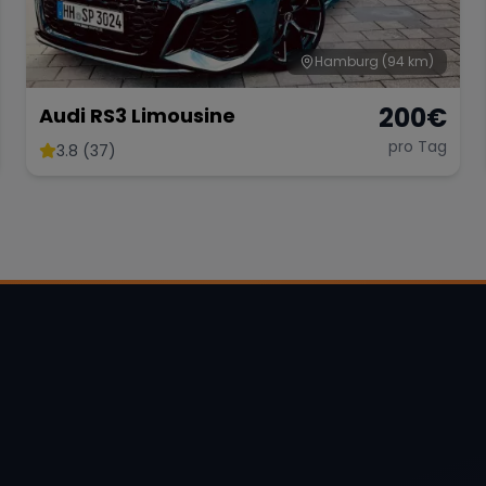
Hamburg
(94 km)
200
€
Audi RS3 Limousine
pro Tag
3.8 (37)