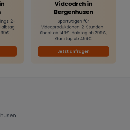
in
Videodreh
in
n
Bergenhusen
ings
: 2-
Sportwagen für
Halbtag
Videoproduktionen
: 2-Stunden-
499€
Shoot ab 149€, Halbtag ab 299€,
Ganztag ab 499€
Jetzt anfragen
nhusen