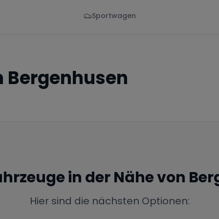
Sportwagen
Von - Bis
Marke
en
Wann
Alle Marken
n
Bergenhusen
Fahrzeuge in der Nähe von
Ber
Hier sind die nächsten Optionen: