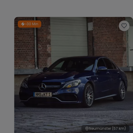
~30 Min
Neumünster
(57 km)