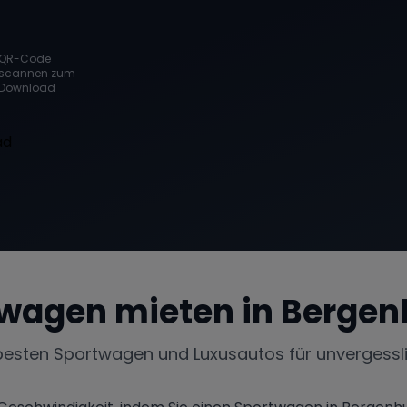
QR-Code
scannen zum
Download
wagen mieten in
Bergen
besten Sportwagen und Luxusautos für unvergessl