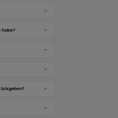
t habe?
urückgeben?