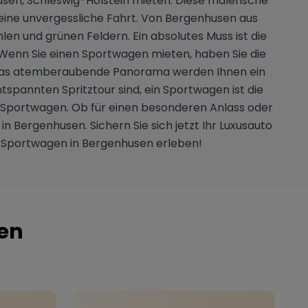
usen, Schleswig-Holstein mieten. Diese malerische
r eine unvergessliche Fahrt. Von Bergenhusen aus
en und grünen Feldern. Ein absolutes Muss ist die
Wenn Sie einen Sportwagen mieten, haben Sie die
und das atemberaubende Panorama werden Ihnen ein
ntspannten Spritztour sind, ein Sportwagen ist die
-Sportwagen. Ob für einen besonderen Anlass oder
n Bergenhusen. Sichern Sie sich jetzt Ihr Luxusauto
t Sportwagen in Bergenhusen erleben!
en