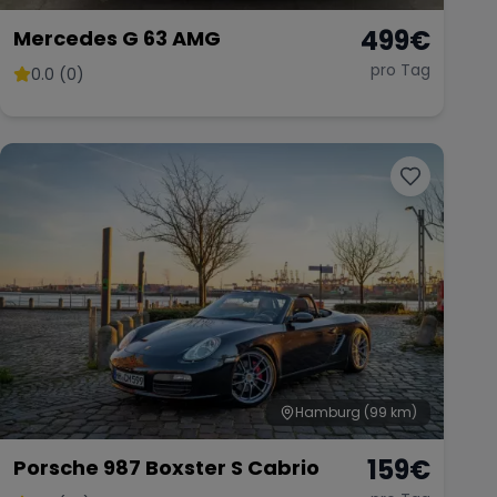
499
€
Mercedes G 63 AMG
pro Tag
0.0 (0)
Hamburg
(99 km)
159
€
Porsche 987 Boxster S Cabrio