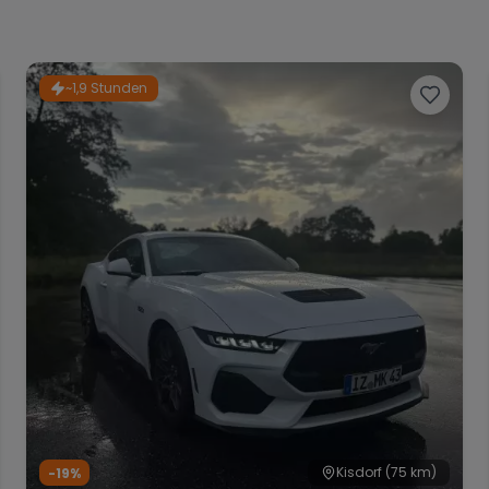
~1,9 Stunden
Kisdorf
(75 km)
-19%