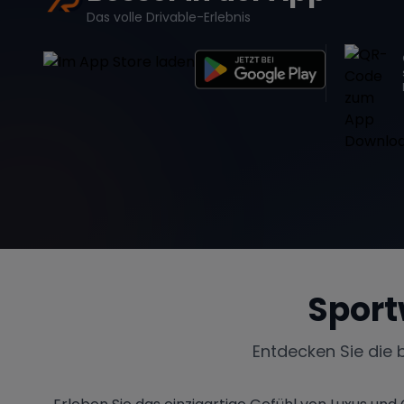
Das volle Drivable-Erlebnis
Sport
Entdecken Sie die 