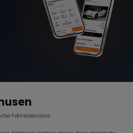
husen
iche Fahrerlebnisse