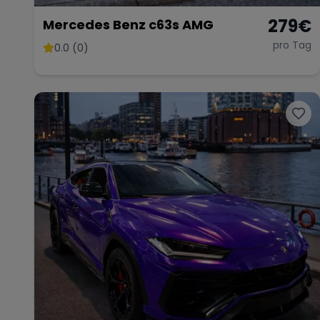
279
€
Mercedes Benz c63s AMG
pro Tag
0.0 (0)