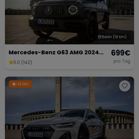
Berlin
(19 km)
699
€
Mercedes-Benz G63 AMG 2024
mieten SUV G-Klasse G 63
pro Tag
5.0 (142)
Hochzeitsauto Sportwagen
~13 Min