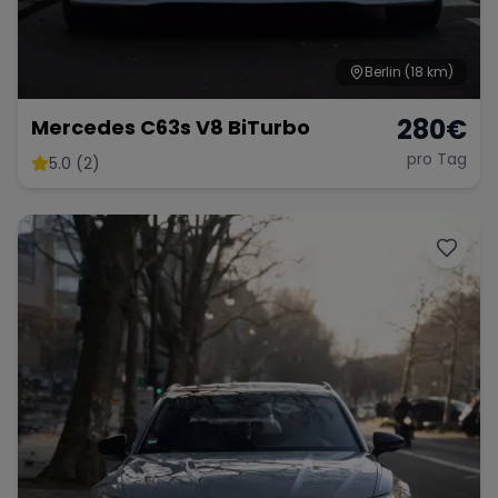
Berlin
(18 km)
280
€
Mercedes C63s V8 BiTurbo
pro Tag
5.0 (2)