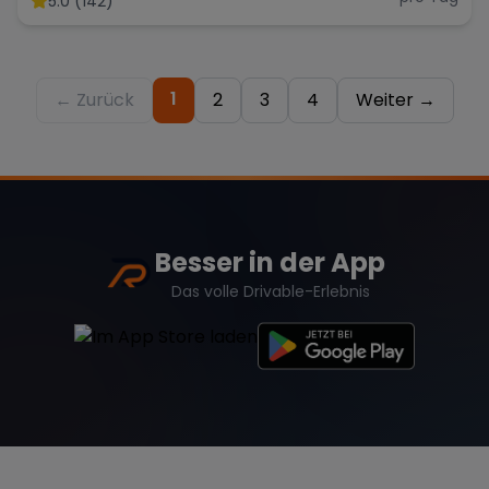
5.0 (142)
Hochzeit *kein OPF* Berlin
1
← Zurück
2
3
4
Weiter →
Besser in der App
Das volle Drivable-Erlebnis