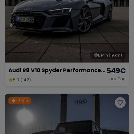
Berlin
(19 km)
549
€
Audi R8 V10 Spyder Performance
2024 mieten Cabrio Roadster
pro Tag
5.0 (142)
Sportwagen Hochzeitsauto
~13 Min