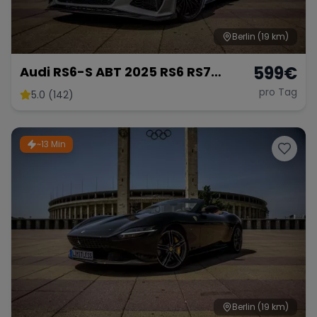
Berlin
(19 km)
599
€
Audi RS6-S ABT 2025 RS6 RS7
mieten 800 PS Berlin Sportwagen
pro Tag
5.0 (142)
Hochzeitsauto Exot
~13 Min
Berlin
(19 km)