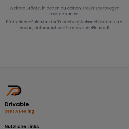
Weitere Städte, in denen du deinen Traumsportwagen
mieten kannst.
Pfatter
Inden
Fulda
Arnstorf
Friedeburg
Weissach
Nisterau u.a.
Vacha, Unterbreizbach
Simmozheim
Florstadt
Drivable
Rent A Feeling
Nützliche Links