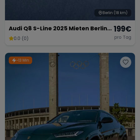
Berlin
(18 km)
199
€
Audi Q8 S-Line 2025 Mieten Berlin⎹
hochzeitauto Mieten⎹
pro Tag
0.0 (0)
Langzeitmiete
~13 Min