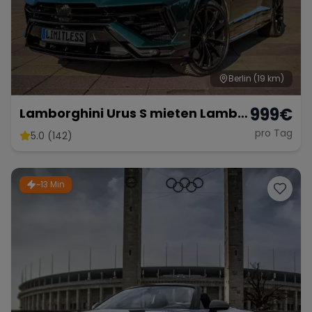
Berlin
(19 km)
999
€
Lamborghini Urus S mieten Lambo
SUV Sportwagen Hochzeitsauto
pro Tag
5.0 (142)
Exot
~13 Min