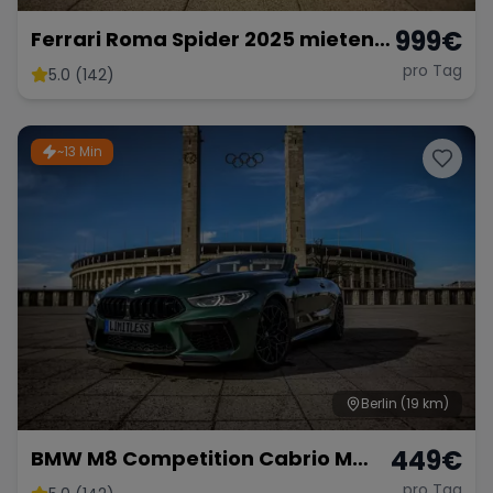
999
€
Ferrari Roma Spider 2025 mieten
Berlin Cabrio Roadster Exot
pro Tag
5.0 (142)
Sportwagen Hochzeitsauto
Lamborghini
~13 Min
Berlin
(19 km)
449
€
BMW M8 Competition Cabrio M
mieten 625 PS xDrive Sportwagen
pro Tag