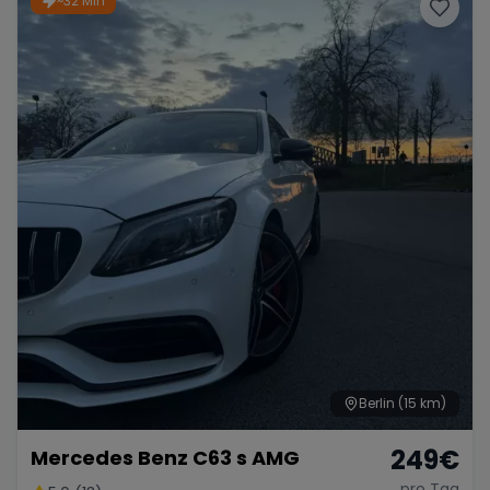
~32 Min
Porsche
Lamborghini
Ferrari
Wann
Zeitraum wählen
McLaren
Ford
Jaguar
Tesla
Chevrolet
Dodge
Bentley
Rolls Royce
Aston Martin
Berlin
(15 km)
249
€
Mercedes Benz C63 s AMG
Bugatti
Lotus
Maserati
pro Tag