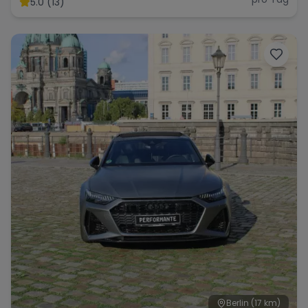
5.0 (13)
Range Rover
Corvette
Berlin
(17 km)