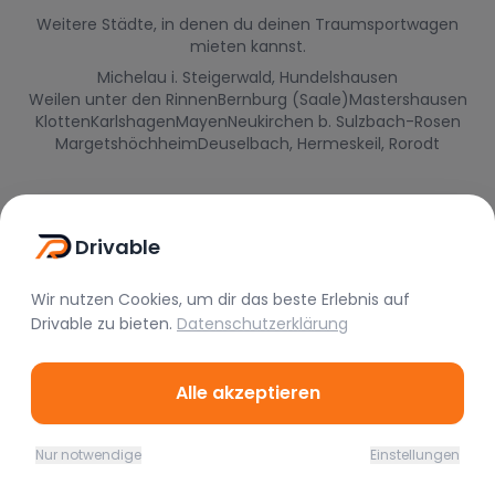
Weitere Städte, in denen du deinen Traumsportwagen
mieten kannst.
Michelau i. Steigerwald, Hundelshausen
Weilen unter den Rinnen
Bernburg (Saale)
Mastershausen
Klotten
Karlshagen
Mayen
Neukirchen b. Sulzbach-Rosen
Margetshöchheim
Deuselbach, Hermeskeil, Rorodt
Drivable
Wir nutzen Cookies, um dir das beste Erlebnis auf
Drivable
zu bieten.
Datenschutzerklärung
Alle akzeptieren
Drivable
Nur notwendige
Einstellungen
Rent A Feeling
Home
Favoriten
Mieten
Chat
Profil