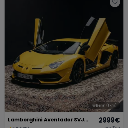
Porsche
Lamborghini
Ferrari
Wann
Zeitraum wählen
McLaren
Ford
Jaguar
Tesla
Chevrolet
Dodge
Bentley
Rolls Royce
Aston Martin
Berlin
(1 km)
2999
€
Lamborghini Aventador SVJ
Bugatti
Lotus
Maserati
Coupé 01 di 900 Mieten
pro Tag