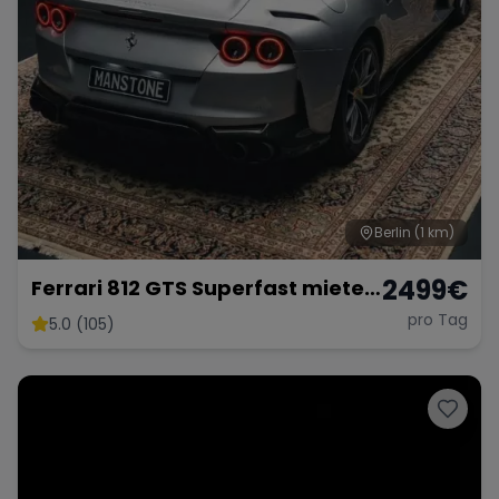
Berlin
(1 km)
2499
€
Ferrari 812 GTS Superfast mieten
800 PS V12 Sportwagen Exot
pro Tag
5.0 (105)
Berlin