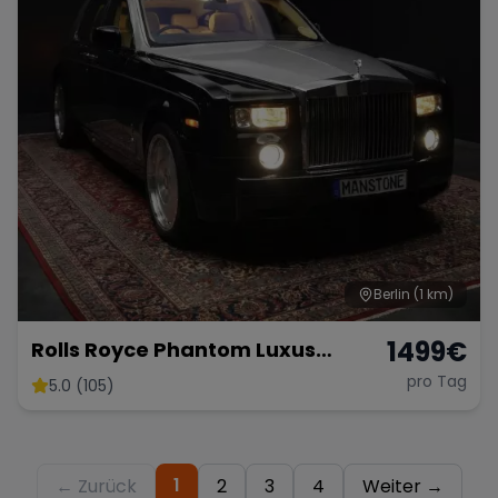
Berlin
(1 km)
1499
€
Rolls Royce Phantom Luxus
Limousine mieten Hochzeit Rolls
pro Tag
5.0 (105)
Royce Autovermietung Berlin 4
Door
1
← Zurück
2
3
4
Weiter →