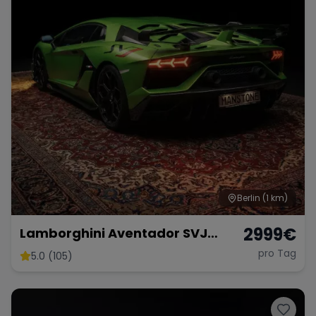
Berlin
(1 km)
2999
€
Lamborghini Aventador SVJ
Coupé 01 di 900 Mieten
pro Tag
5.0 (105)
Sportwagen Mieten Berlin