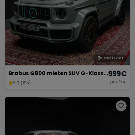
Berlin
(1 km)
999
€
Brabus G800 mieten SUV G-Klasse
G 63 Brabus Sportwagen
pro Tag
5.0 (105)