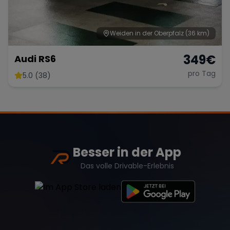
Weiden in der Oberpfalz
(36 km)
349
€
Audi RS6
pro Tag
5.0 (38)
Besser in der App
Das volle Drivable-Erlebnis