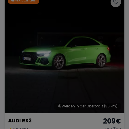
~1,7 Stunden
Porsche
Lamborghini
Ferrari
Wann
Zeitraum wählen
McLaren
Ford
Jaguar
Tesla
Chevrolet
Dodge
Bentley
Rolls Royce
Aston Martin
Weiden in der Oberpfalz
(36 km)
209
€
AUDI RS3
Bugatti
Lotus
Maserati
pro Tag