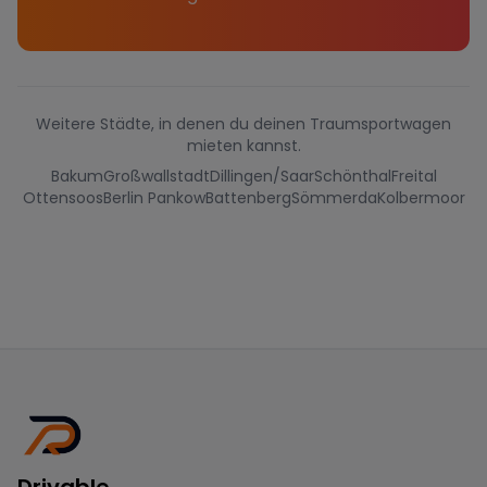
Weitere Städte, in denen du deinen Traumsportwagen
mieten kannst.
Bakum
Großwallstadt
Dillingen/Saar
Schönthal
Freital
Ottensoos
Berlin Pankow
Battenberg
Sömmerda
Kolbermoor