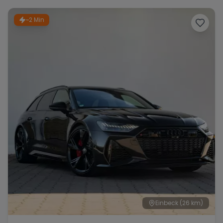
~2 Min
Range Rover
Corvette
Einbeck
(26 km)