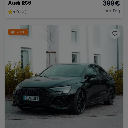
399
€
Audi RS6
pro Tag
4.0 (4)
~2 Min