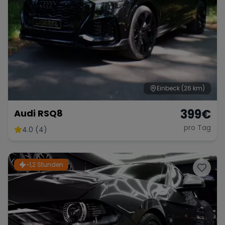
Einbeck
(26 km)
399
€
Audi RSQ8
pro Tag
4.0 (4)
~1,2 Stunden