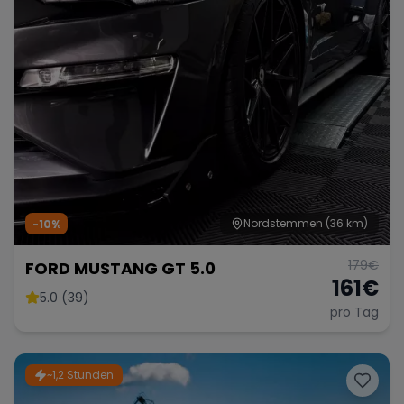
Nordstemmen
(36 km)
-10%
179
€
FORD MUSTANG GT 5.0
161
€
5.0 (39)
pro Tag
~1,2 Stunden