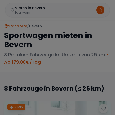
Mieten in Bevern
Egal wann
Standorte
/
Bevern
Sportwagen mieten in
Bevern
8
Premium Fahrzeuge im Umkreis von 25 km
•
Ab
179.00
€/Tag
Marke
8
Fahrzeuge in
Bevern
(≤ 25 km)
Mercedes
BMW
Audi
~2 Min