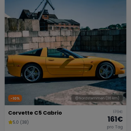
Nordstemmen
(36 km)
-10%
179
€
Corvette C5 Cabrio
161
€
5.0 (38)
pro Tag