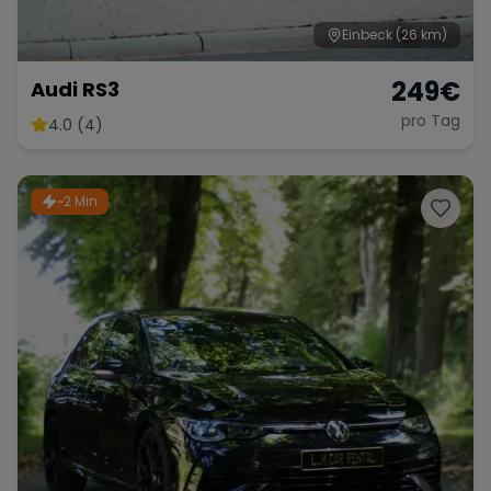
Einbeck
(26 km)
249
€
Audi RS3
pro Tag
4.0 (4)
~2 Min