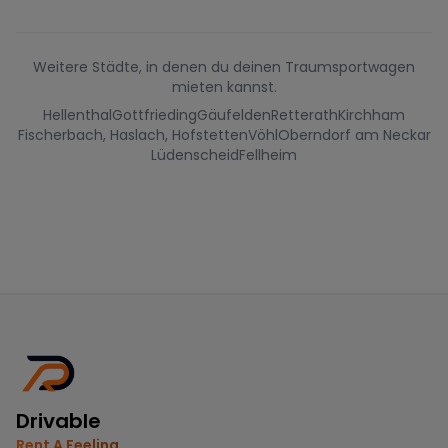
Weitere Städte, in denen du deinen Traumsportwagen
mieten kannst.
Hellenthal
Gottfrieding
Gäufelden
Retterath
Kirchham
Fischerbach, Haslach, Hofstetten
Vöhl
Oberndorf am Neckar
Lüdenscheid
Fellheim
Drivable
Rent A Feeling