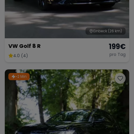
Einbeck
(26 km)
199
€
VW Golf 8 R
pro Tag
4.0 (4)
~2 Min