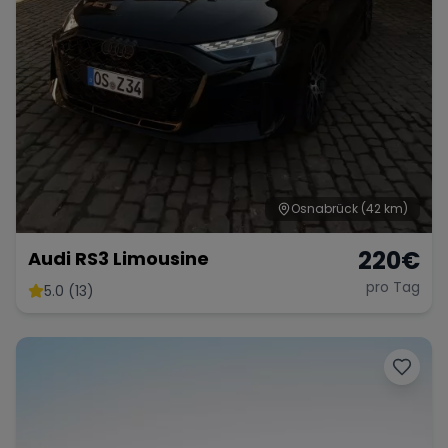
Osnabrück
(42 km)
220
€
Audi RS3 Limousine
pro Tag
5.0 (13)