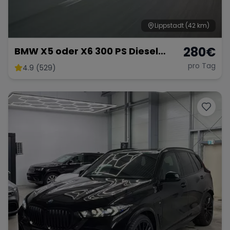
Lippstadt
(42 km)
280
€
BMW X5 oder X6 300 PS Diesel
schwarz/grau 2025
pro Tag
4.9 (529)