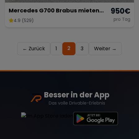
950
€
Mercedes G700 Brabus mieten
G500 G63 AMG mieten Hochzeit G-
pro Tag
4.9 (529)
Klasse
2
← Zurück
1
3
Weiter →
Besser in der App
Das volle Drivable-Erlebnis