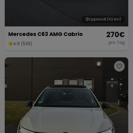
Lippstadt
(42 km)
270
€
Mercedes C63 AMG Cabrio
pro Tag
4.9 (529)