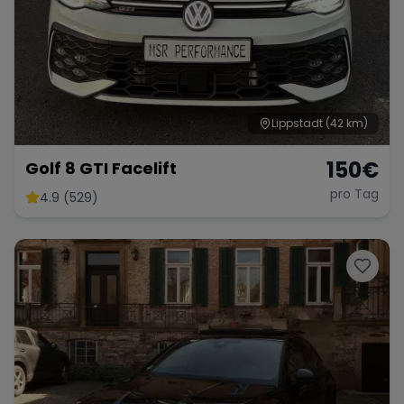
Lippstadt
(42 km)
150
€
Golf 8 GTI Facelift
pro Tag
4.9 (529)