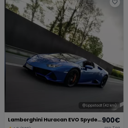
Porsche
Lamborghini
Ferrari
Wann
Zeitraum wählen
McLaren
Ford
Jaguar
Tesla
Chevrolet
Dodge
Bentley
Rolls Royce
Aston Martin
Lippstadt
(42 km)
900
€
Lamborghini Huracan EVO Spyder
Bugatti
Lotus
Maserati
non OPF
pro Tag