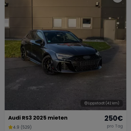
Lippstadt
(42 km)
250
€
Audi RS3 2025 mieten
pro Tag
4.9 (529)