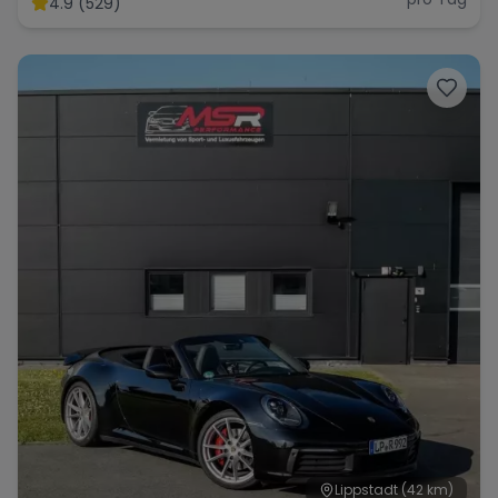
4.9 (529)
Range Rover
Corvette
Lippstadt
(42 km)