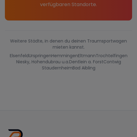
verfügbaren Standorte.
Weitere Städte, in denen du deinen Traumsportwagen
mieten kannst.
Elsenfeld
Urspringen
Hemmingen
Eltmann
Trochtelfingen
Niesky, Hohendubrau u.a.
Dentlein a. Forst
Contwig
Staudernheim
Bad Aibling