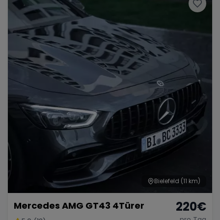
Porsche
Lamborghini
Ferrari
Wann
Zeitraum wählen
McLaren
Ford
Jaguar
Tesla
Chevrolet
Dodge
Bentley
Rolls Royce
Aston Martin
Bielefeld
(11 km)
220
€
Mercedes AMG GT43 4Türer
Bugatti
Lotus
Maserati
pro Tag