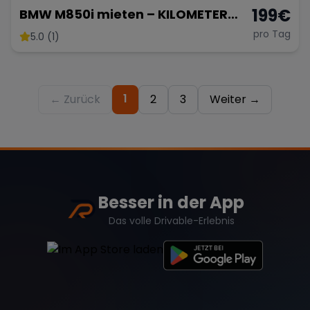
199
€
BMW M850i mieten – KILOMETER
FREI – Sportwagen mieten -
pro Tag
5.0 (1)
Hochzeit
1
← Zurück
2
3
Weiter →
Besser in der App
Das volle Drivable-Erlebnis