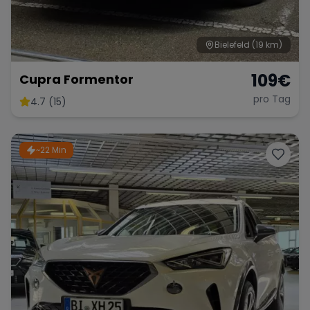
Bielefeld
(19 km)
109
€
Cupra Formentor
pro Tag
4.7 (15)
~22 Min