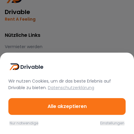
Drivable
Rent A Feeling
Nützliche Links
Vermieter werden
FAQ
Instagram
Drivable
TikTok
Wir nutzen Cookies, um dir das beste Erlebnis auf
Rechtliches
Drivable
zu bieten.
Datenschutzerklärung
Nutzungsbedingungen
Alle akzeptieren
Datenschutz
Impressum
Nur notwendige
Einstellungen
Home
Favoriten
Mieten
Chat
Profil
Blog