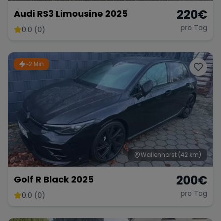
220
€
Audi RS3 Limousine 2025
pro Tag
0.0 (0)
~2 Min
Wallenhorst
(42 km)
200
€
Golf R Black 2025
pro Tag
0.0 (0)