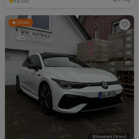
5.0 (13)
~22 Min
Range Rover
Corvette
Bielefeld
(19 km)