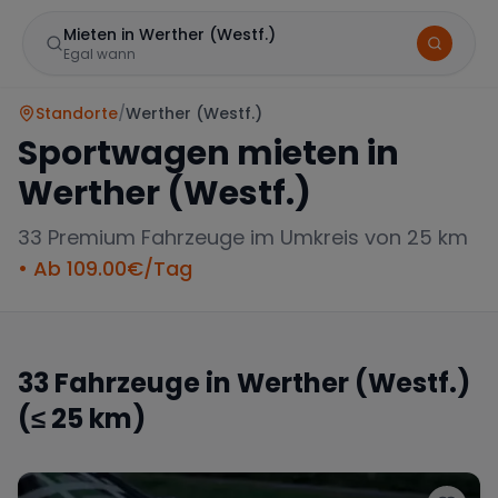
Mieten in Werther (Westf.)
Egal wann
Standorte
/
Werther (Westf.)
Sportwagen mieten in
Werther (Westf.)
33
Premium Fahrzeuge im Umkreis von 25 km
• Ab
109.00
€/Tag
Marke
33
Fahrzeuge in
Werther (Westf.)
(≤ 25 km)
Mercedes
BMW
Audi