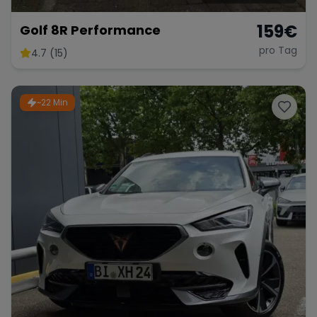
159
€
Golf 8R Performance
pro Tag
4.7 (15)
~22 Min