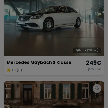
Lage
(28 km)
249
€
Mercedes Maybach S Klasse
pro Tag
0.0 (0)