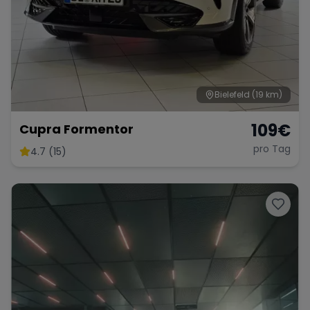
Bielefeld
(19 km)
109
€
Cupra Formentor
pro Tag
4.7 (15)