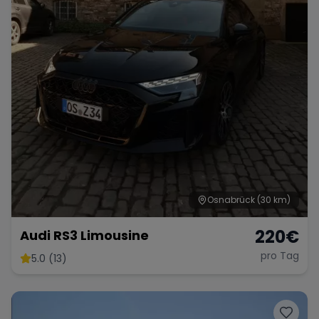
Osnabrück
(30 km)
220
€
Audi RS3 Limousine
pro Tag
5.0 (13)