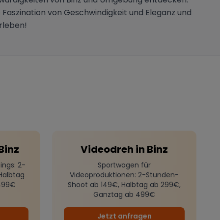
ie Faszination von Geschwindigkeit und Eleganz und
rleben!
Binz
Videodreh
in
Binz
ings
: 2-
Sportwagen für
Halbtag
Videoproduktionen
: 2-Stunden-
499€
Shoot ab 149€, Halbtag ab 299€,
Ganztag ab 499€
Jetzt anfragen