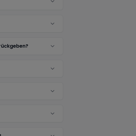
urückgeben?
?