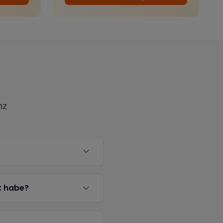
nz
t habe?