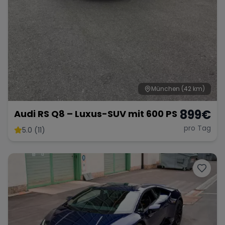
München
(42 km)
899
€
Audi RS Q8 – Luxus-SUV mit 600 PS
pro Tag
5.0 (11)