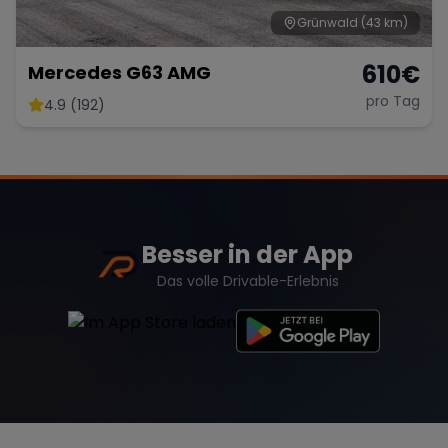
Grünwald
(43 km)
610
€
Mercedes G63 AMG
pro Tag
4.9 (192)
Besser in der App
Das volle Drivable-Erlebnis