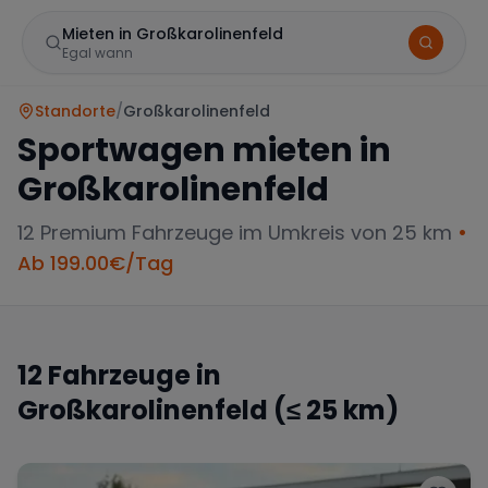
Mieten in Großkarolinenfeld
Egal wann
Standorte
/
Großkarolinenfeld
Sportwagen mieten in
Großkarolinenfeld
12
Premium Fahrzeuge im Umkreis von 25 km
•
Ab
199.00
€/Tag
Marke
12
Fahrzeuge in
Großkarolinenfeld
(≤ 25 km)
Mercedes
BMW
Audi