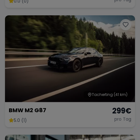
0.0 (0)
Range Rover
Corvette
Tacherting
(41 km)
299
€
BMW M2 G87
pro Tag
5.0 (1)