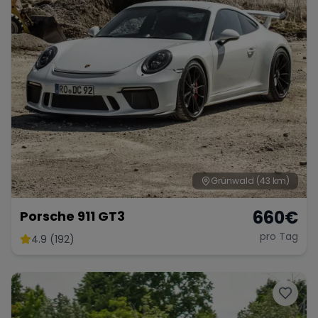
Grünwald
(43 km)
660
€
Porsche 911 GT3
pro Tag
4.9 (192)