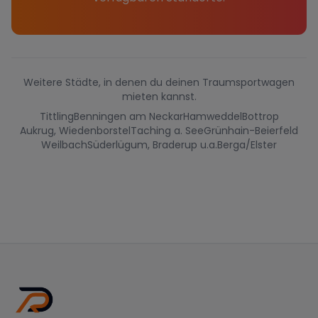
Weitere Städte, in denen du deinen Traumsportwagen
mieten kannst.
Tittling
Benningen am Neckar
Hamweddel
Bottrop
Aukrug, Wiedenborstel
Taching a. See
Grünhain-Beierfeld
Weilbach
Süderlügum, Braderup u.a.
Berga/Elster