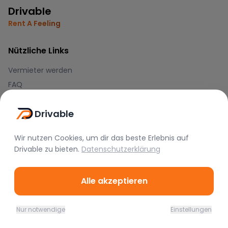
Drivable
Rent A Feeling
Nützliche Links
Vermieter werden
FAQ
Instagram
Drivable
TikTok
Wir nutzen Cookies, um dir das beste Erlebnis auf
Rechtliches
Drivable
zu bieten.
Datenschutzerklärung
Nutzungsbedingungen
Datenschutz
Alle akzeptieren
Impressum
Nur notwendige
Einstellungen
Blog
Home
Favoriten
Mieten
Chat
Profil