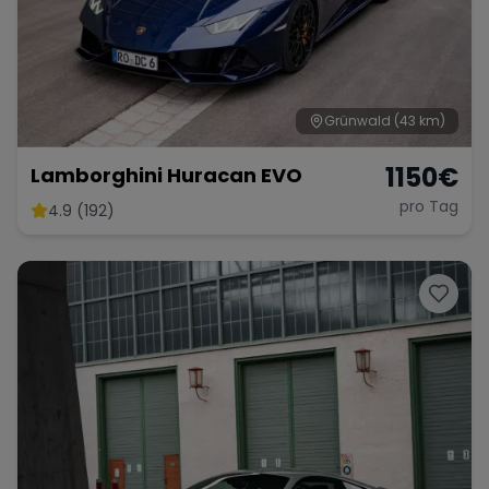
Grünwald
(43 km)
1150
€
Lamborghini Huracan EVO
pro Tag
4.9 (192)