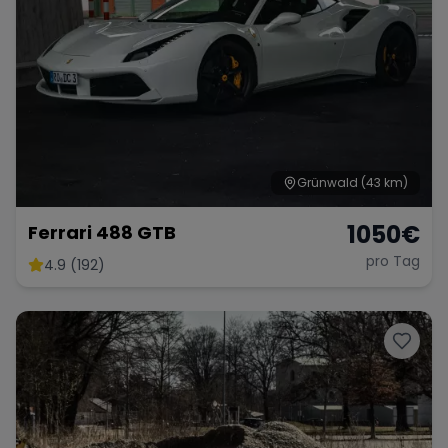
Grünwald
(43 km)
1050
€
Ferrari 488 GTB
pro Tag
4.9 (192)