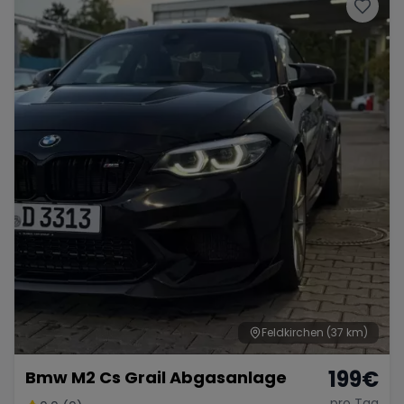
Porsche
Lamborghini
Ferrari
Wann
Zeitraum wählen
McLaren
Ford
Jaguar
Tesla
Chevrolet
Dodge
Bentley
Rolls Royce
Aston Martin
Feldkirchen
(37 km)
199
€
Bmw M2 Cs Grail Abgasanlage
Bugatti
Lotus
Maserati
pro Tag