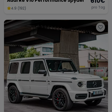
610
€
Audi R8 V10 Performance Spyder
pro Tag
4.9 (192)