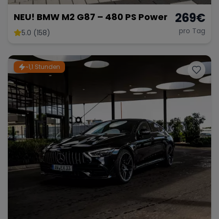
269
€
NEU! BMW M2 G87 – 480 PS Power
pro Tag
5.0 (158)
~1,1 Stunden