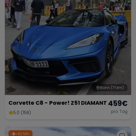
Bonn
(71 km)
459
€
Corvette C8 - Power! Z51 DIAMANT
pro Tag
5.0 (158)
~42 Min