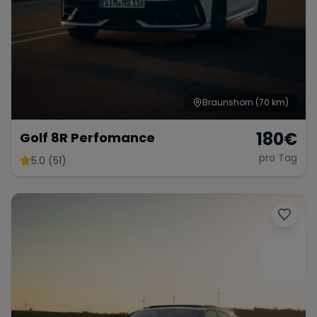
Braunshorn
(70 km)
180
€
Golf 8R Perfomance
pro Tag
5.0 (51)