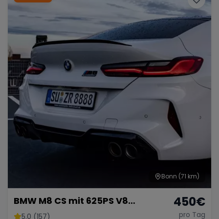
Bonn
(71 km)
450
€
BMW M8 CS mit 625PS V8
Twinturbo Gran Coupe
pro Tag
5.0 (157)