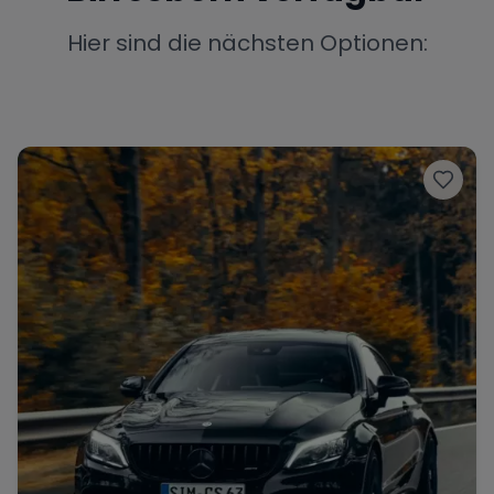
Porsche
Lamborghini
Ferrari
Hier sind die nächsten Optionen:
Wann
Zeitraum wählen
McLaren
Ford
Jaguar
Tesla
Chevrolet
Dodge
Bentley
Rolls Royce
Aston Martin
Bugatti
Lotus
Maserati