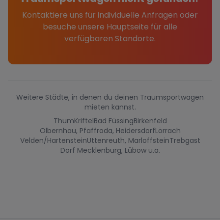
Kontaktiere uns für individuelle Anfragen oder
besuche unsere Hauptseite für alle
verfügbaren Standorte.
Weitere Städte, in denen du deinen Traumsportwagen
mieten kannst.
Thum
Kriftel
Bad Füssing
Birkenfeld
Olbernhau, Pfaffroda, Heidersdorf
Lörrach
Velden/Hartenstein
Uttenreuth, Marloffstein
Trebgast
Dorf Mecklenburg, Lübow u.a.