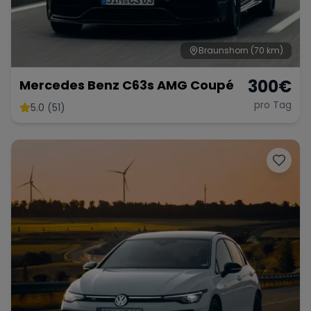
Braunshorn
(70 km)
Range Rover
Corvette
300
€
Mercedes Benz C63s AMG Coupé
pro Tag
5.0 (51)