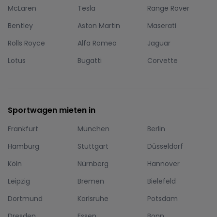
McLaren
Tesla
Range Rover
Bentley
Aston Martin
Maserati
Rolls Royce
Alfa Romeo
Jaguar
Lotus
Bugatti
Corvette
Sportwagen mieten in
Frankfurt
München
Berlin
Hamburg
Stuttgart
Düsseldorf
Köln
Nürnberg
Hannover
Leipzig
Bremen
Bielefeld
Dortmund
Karlsruhe
Potsdam
Dresden
Essen
Bonn