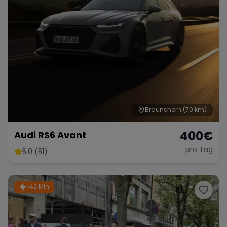
Braunshorn
(70 km)
400
€
Audi RS6 Avant
pro Tag
5.0 (51)
~42 Min