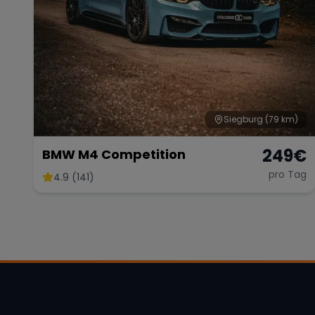
Siegburg
(79 km)
249
€
BMW M4 Competition
pro Tag
4.9 (141)