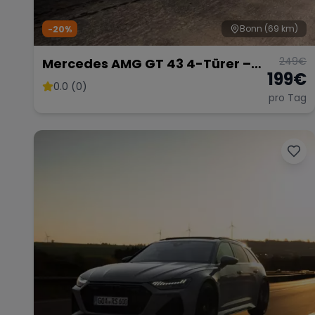
Bonn
(69 km)
-20%
249
€
Mercedes AMG GT 43 4-Türer –
199
€
Luxuriöse Sportlimousine
0.0 (0)
pro Tag