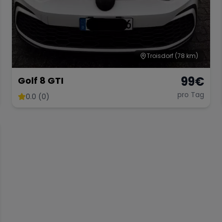
Troisdorf
(78 km)
99
€
Golf 8 GTI
pro Tag
0.0 (0)