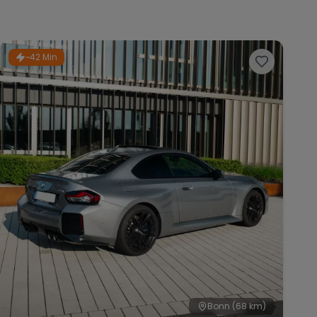
~42 Min
Bonn
(68 km)