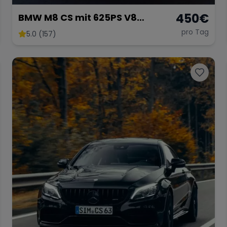
450
€
BMW M8 CS mit 625PS V8
Twinturbo Gran Coupe
pro Tag
5.0 (157)