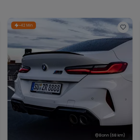
~42 Min
Bonn
(68 km)