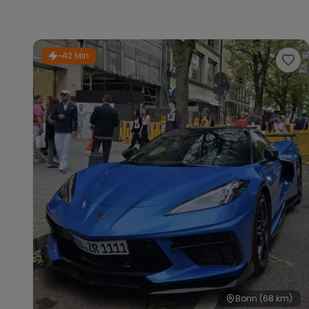
~42 Min
Bonn
(68 km)