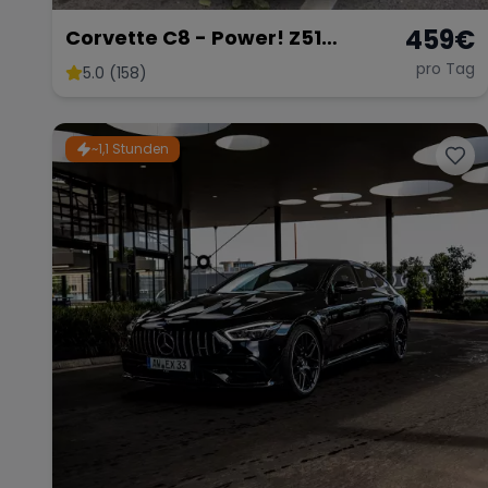
459
€
Corvette C8 - Power! Z51
DIAMANT
pro Tag
5.0 (158)
~1,1 Stunden