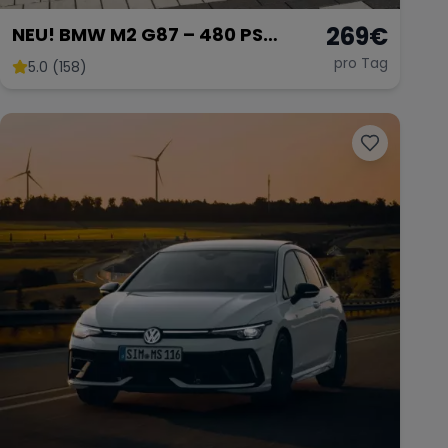
269
€
NEU! BMW M2 G87 – 480 PS
Power
pro Tag
5.0 (158)