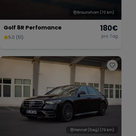
Braunshorn
(70 km)
180
€
Golf 8R Perfomance
pro Tag
5.0 (51)
Hennef (Sieg)
(79 km)