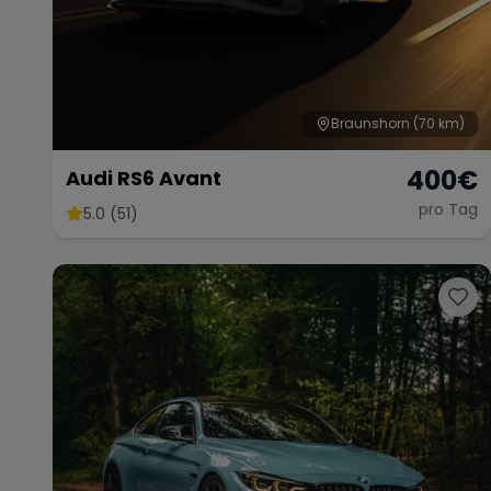
Braunshorn
(70 km)
400
€
Audi RS6 Avant
pro Tag
5.0 (51)