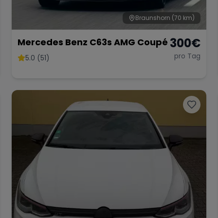
Braunshorn
(70 km)
300
€
Mercedes Benz C63s AMG Coupé
pro Tag
5.0 (51)