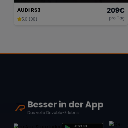
209
€
AUDI RS3
pro Tag
5.0 (38)
Besser in der App
Das volle Drivable-Erlebnis