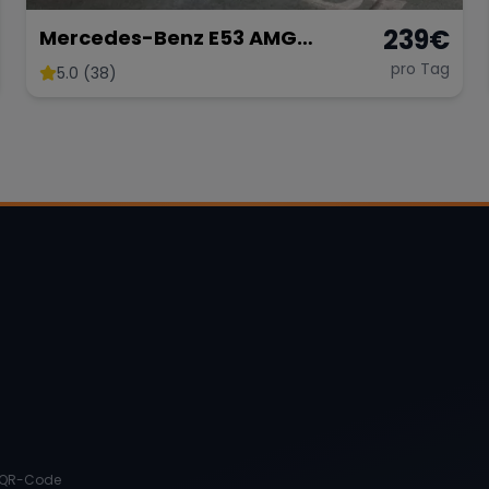
239
€
Mercedes-Benz E53 AMG
Performance
pro Tag
5.0 (38)
QR-Code