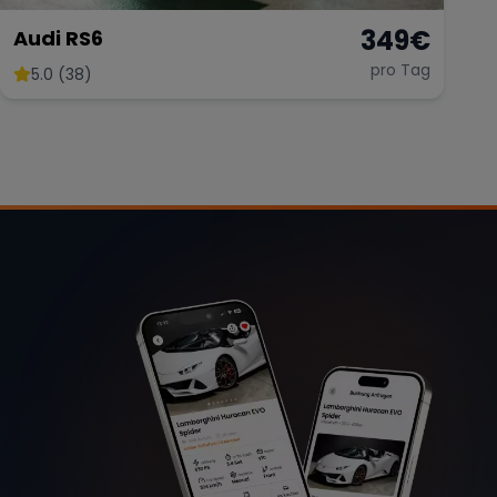
349
€
Audi RS6
pro Tag
5.0 (38)