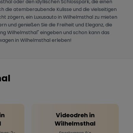
thal oder den idyllischen Schlosspark, die einen
ch die atemberaubende Kulisse und die vielseitigen
cht zögern, ein Luxusauto in Wilhelmsthal zu mieten
rn und genießen Sie die Freiheit und Eleganz, die
ung Wilhelmsthal" eingeben und schon kann das
twagen in Wilhelmsthal erleben!
al
in
Videodreh
in
l
Wilhelmsthal
ings
: 2-
Sportwagen für