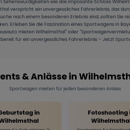
an Sehenswürdigkeiten wie das imposante Schloss Wilhelms
al verspricht ein unvergessliches Fahrerlebnis, das dur
Suche nach einem besonderen Erlebnis sind, sollten Sie ni
en. Erleben Sie die Faszination eines Sportwagens in Baye
"Luxusauto mieten Wilhelmsthal" oder "Sportwagenvermiet
bereit für ein unvergessliches Fahrerlebnis – Jetzt Spor
ents & Anlässe in
Wilhelmsth
Sportwagen mieten für jeden besonderen Anlass
Geburtstag
in
Fotoshooting
Wilhelmsthal
Wilhelmstha
agen für Geburtstage
: 2-
Sportwagen für Fotoshoot