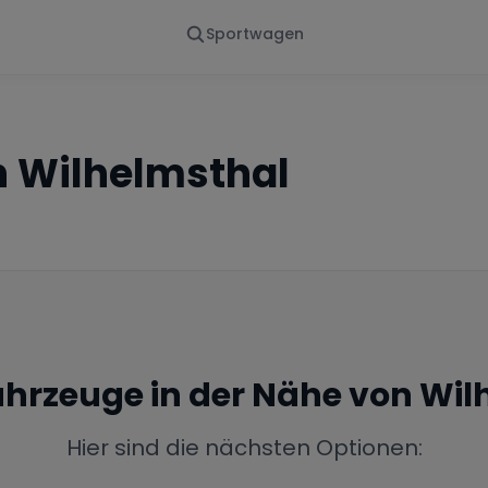
Sportwagen
Von - Bis
Marke
en
Wann
Alle Marken
n
Wilhelmsthal
Fahrzeuge in der Nähe von
Wil
Hier sind die nächsten Optionen: