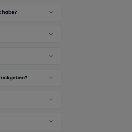
t habe?
urückgeben?