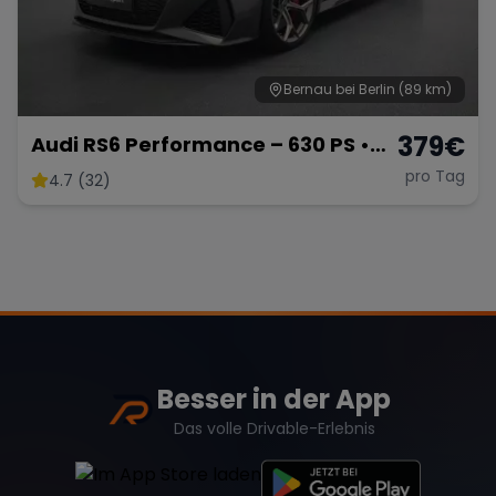
Bernau bei Berlin
(89 km)
379
€
Audi RS6 Performance – 630 PS •
V8 Biturbo • Carbon-Paket •
pro Tag
4.7 (32)
Allrad-Power
Besser in der App
Das volle Drivable-Erlebnis