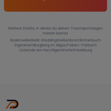
Weitere Städte, in denen du deinen Traumsportwagen
mieten kannst.
Badenweiler
Berlin Wedding
Weißenbrunn
Rottenbuch
Ergersheim
Burgberg im Allgäu
Traben-Trarbach
Osterode am Harz
Vilgertshofen
Friedeburg