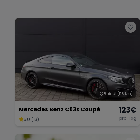
Baindt
(58 km)
123
€
Mercedes Benz C63s Coupé
pro Tag
5.0 (13)