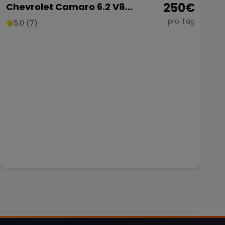
250
€
Chevrolet Camaro 6.2 V8
Customkingz
pro Tag
5.0 (7)