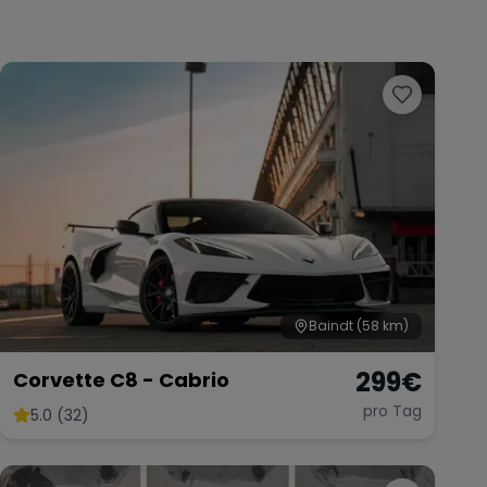
Baindt
(58 km)
299
€
Corvette C8 - Cabrio
pro Tag
5.0 (32)