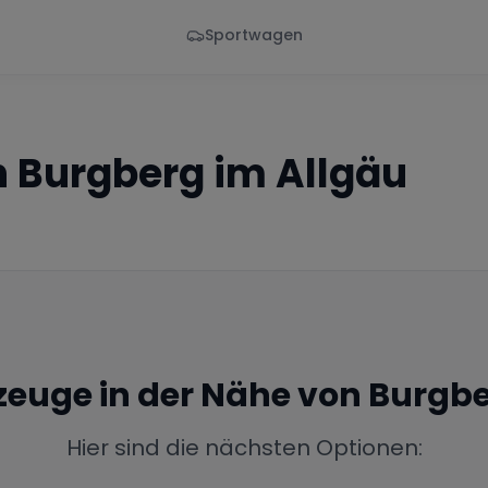
Sportwagen
Von - Bis
Marke
en
Wann
Alle Marken
n
Burgberg im Allgäu
rzeuge in der Nähe von
Burgbe
Hier sind die nächsten Optionen: