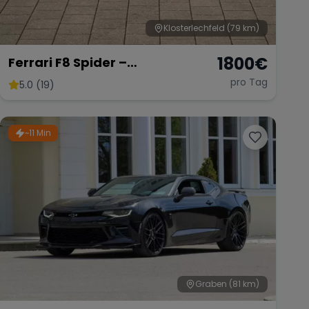
Klosterlechfeld
(79 km)
1800
€
Ferrari F8 Spider –
Atemberaubendes Cabrio
pro Tag
5.0 (19)
~11 Min
Graben
(81 km)