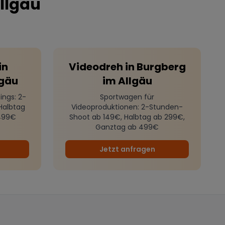
llgäu
in
Videodreh
in
Burgberg
lgäu
im Allgäu
ings
: 2-
Sportwagen für
Halbtag
Videoproduktionen
: 2-Stunden-
499€
Shoot ab 149€, Halbtag ab 299€,
Ganztag ab 499€
Jetzt anfragen