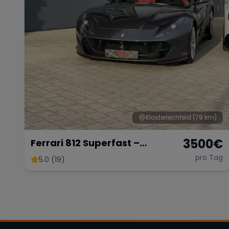
Klosterlechfeld
(79 km)
3500
€
Ferrari 812 Superfast –
Ultimativer V12-Supersportler
pro Tag
5.0 (19)