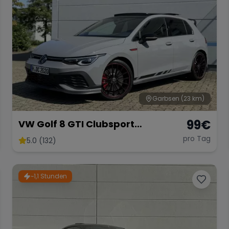
Garbsen
(23 km)
99
€
VW Golf 8 GTI Clubsport
Akrapovic
pro Tag
5.0 (132)
~1,1 Stunden