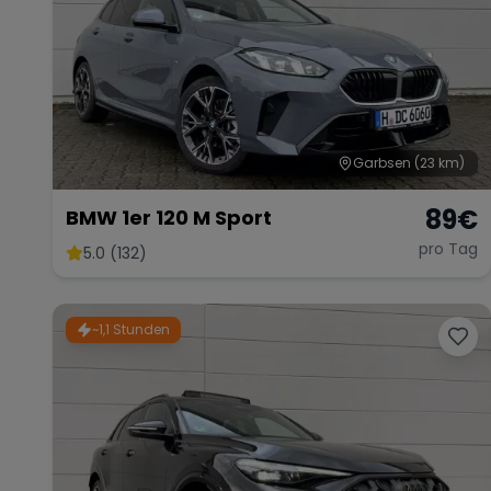
Garbsen
(23 km)
89
€
BMW 1er 120 M Sport
pro Tag
5.0 (132)
~1,1 Stunden