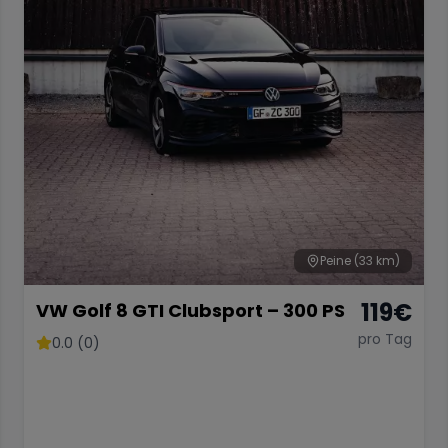
Peine
(33 km)
119
€
VW Golf 8 GTI Clubsport – 300 PS
pro Tag
0.0 (0)