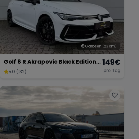
Garbsen
(23 km)
149
€
Golf 8 R Akrapovic Black Edition
333PS
pro Tag
5.0 (132)