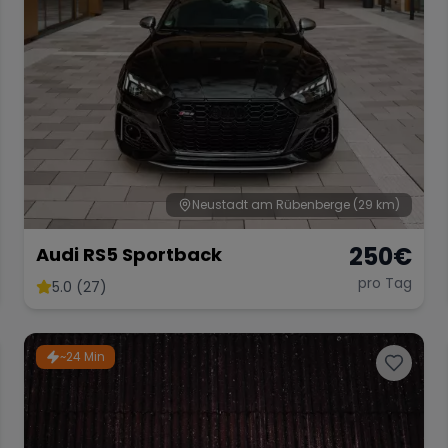
Neustadt am Rübenberge
(29 km)
250
€
Audi RS5 Sportback
pro Tag
5.0 (27)
~24 Min