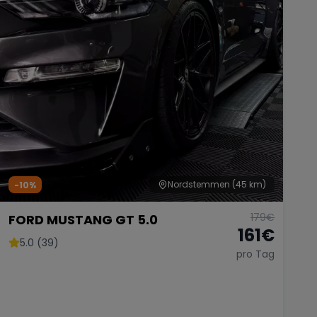
Nordstemmen
(45 km)
-10%
179
€
FORD MUSTANG GT 5.0
161
€
5.0 (39)
pro Tag