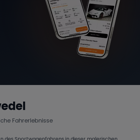
edel
iche Fahrerlebnisse
ion des Sportwagenfahrens in dieser malerischen