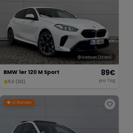
Garbsen
(23 km)
89
€
BMW 1er 120 M Sport
pro Tag
5.0 (132)
~1,1 Stunden