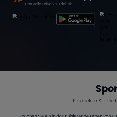
Das volle Drivable-Erlebnis
Spo
Entdecken Sie die 
Tauchen Sie ein in das pulsierende Leben von B