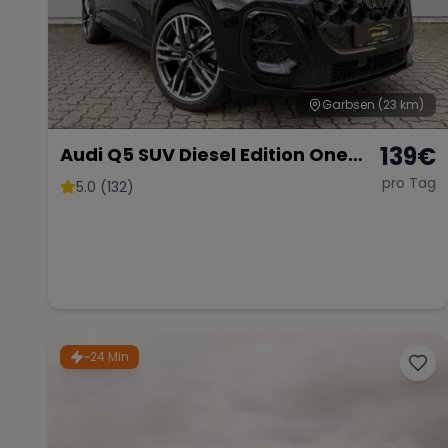
Garbsen
(23 km)
139
€
Audi Q5 SUV Diesel Edition One
Neu
pro Tag
5.0 (132)
~24 Min