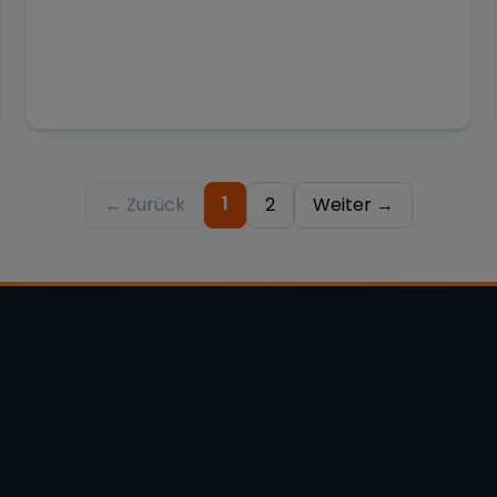
1
← Zurück
2
Weiter →