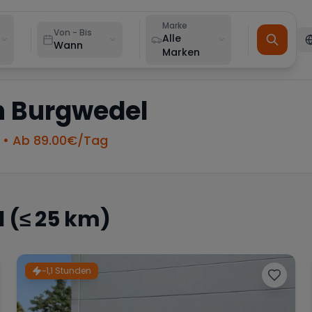
Marke
Von - Bis
Alle
Wann
Marken
n
Burgwedel
• Ab
89.00
€/Tag
l
(≤ 25 km)
~1,1 Stunden