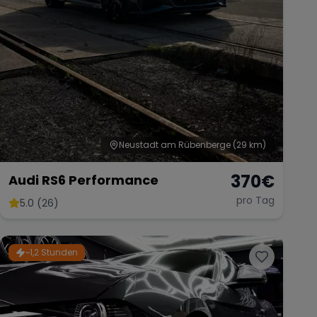
Neustadt am Rübenberge
(29 km)
370
€
Audi RS6 Performance
pro Tag
5.0 (26)
~1,2 Stunden