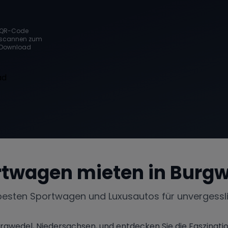
QR-Code
scannen zum
Download
rtwagen mieten in
Burgw
besten Sportwagen und Luxusautos für unvergessl
urgwedel, Niedersachsen, und entdecken Sie die Faszinat