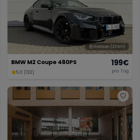
Garbsen
(23 km)
199
€
BMW M2 Coupe 480PS
pro Tag
5.0 (132)