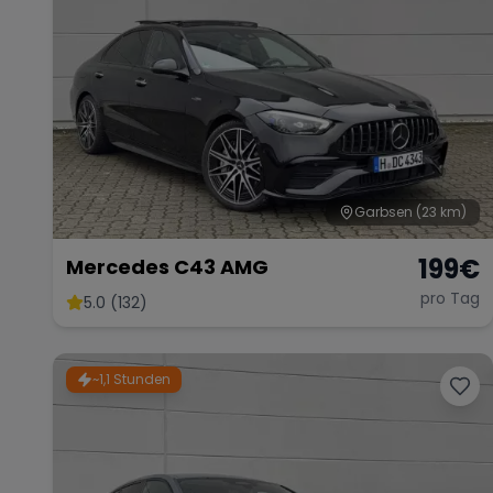
Garbsen
(23 km)
199
€
Mercedes C43 AMG
pro Tag
5.0 (132)
~1,1 Stunden