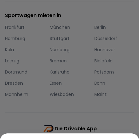
Sportwagen mieten in
Frankfurt
München
Berlin
Hamburg
Stuttgart
Düsseldorf
Köln
Nürnberg
Hannover
Leipzig
Bremen
Bielefeld
Dortmund
Karlsruhe
Potsdam
Dresden
Essen
Bonn
Mannheim
Wiesbaden
Mainz
Die Drivable App