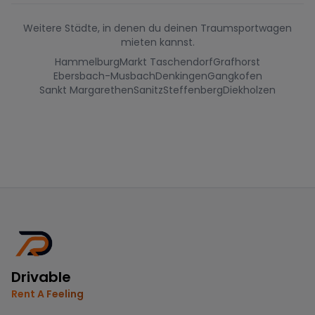
Weitere Städte, in denen du deinen Traumsportwagen
mieten kannst.
Hammelburg
Markt Taschendorf
Grafhorst
Ebersbach-Musbach
Denkingen
Gangkofen
Sankt Margarethen
Sanitz
Steffenberg
Diekholzen
Drivable
Rent A Feeling