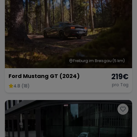
Porsche
Lamborghini
Ferrari
Wann
Zeitraum wählen
McLaren
Ford
Jaguar
Freiburg im Breisgau
(5 km)
Tesla
Chevrolet
Dodge
219
€
Ford Mustang GT (2024)
pro Tag
4.8 (18)
Bentley
Rolls Royce
Aston Martin
Bugatti
Lotus
Maserati