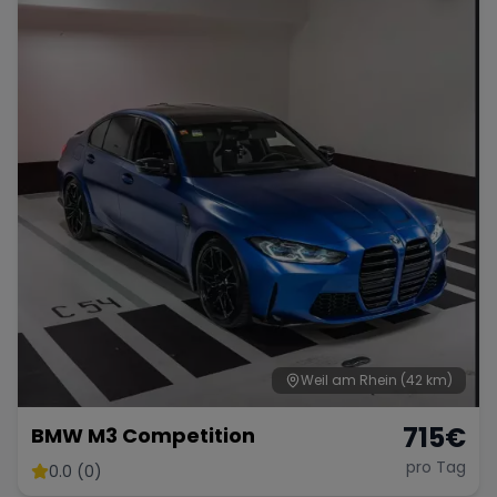
Weil am Rhein
(42 km)
715
€
BMW M3 Competition
pro Tag
0.0 (0)