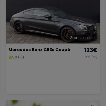
Baindt
(44 km)
123
€
Mercedes Benz C63s Coupé
pro Tag
5.0 (13)