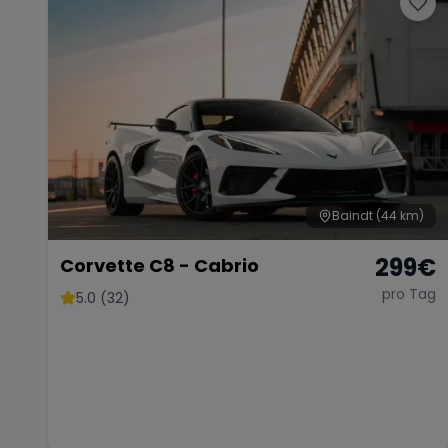
Baindt
(44 km)
299
€
Corvette C8 - Cabrio
pro Tag
5.0 (32)