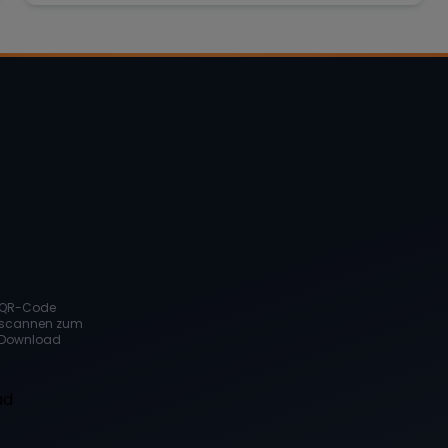
QR-Code
scannen zum
Download