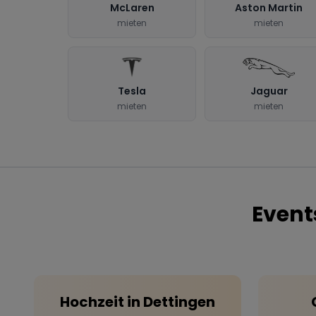
McLaren
Aston Martin
mieten
mieten
Tesla
Jaguar
mieten
mieten
Event
Hochzeit
in
Dettingen