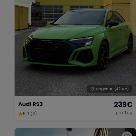
Langenau
(42 km)
239
€
Audi RS3
pro Tag
5.0 (2)