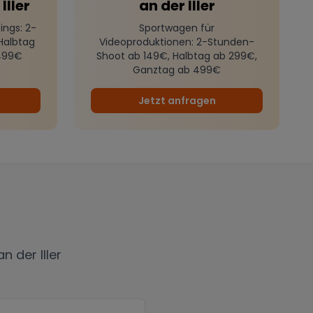
Iller
an der Iller
ings
: 2-
Sportwagen für
Halbtag
Videoproduktionen
: 2-Stunden-
499€
Shoot ab 149€, Halbtag ab 299€,
Ganztag ab 499€
Jetzt anfragen
n der Iller