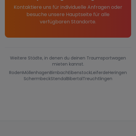
Kontaktiere uns für individuelle Anfragen oder
besuche unsere Hauptseite für alle
verfügbaren Standorte.
Weitere Städte, in denen du deinen Traumsportwagen
mieten kannst.
Roden
Möllenhagen
Birnbach
Eibenstock
Leiferde
Heringen
Schermbeck
Stendal
Bibertal
Treuchtlingen