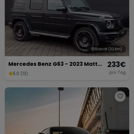
Range Rover
Corvette
Baindt
(32 km)
233
€
Mercedes Benz G63 - 2023 Matt
Schwarz
pro Tag
5.0 (13)