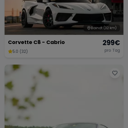
Baindt
(32 km)
299
€
Corvette C8 - Cabrio
pro Tag
5.0 (32)