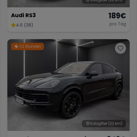
189
€
Audi RS3
pro Tag
4.6 (38)
~1,2 Stunden
Salzgitter
(22 km)