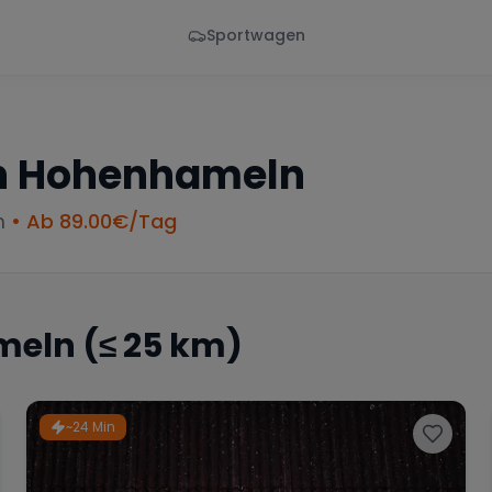
Sportwagen
Von - Bis
Marke
en
Wann
Alle Marken
n
Hohenhameln
m
• Ab
89.00
€/Tag
meln
(≤ 25 km)
~24 Min