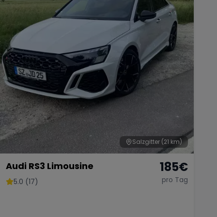
Salzgitter
(21 km)
185
€
Audi RS3 Limousine
pro Tag
5.0 (17)