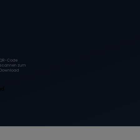
QR-Code
scannen zum
Download