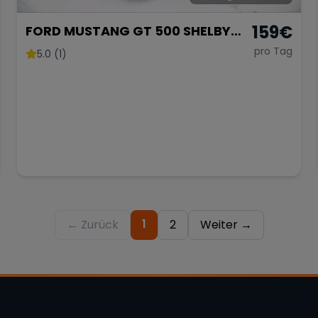
159
€
FORD MUSTANG GT 500 SHELBY
OPTIK
pro Tag
5.0 (1)
1
← Zurück
2
Weiter →