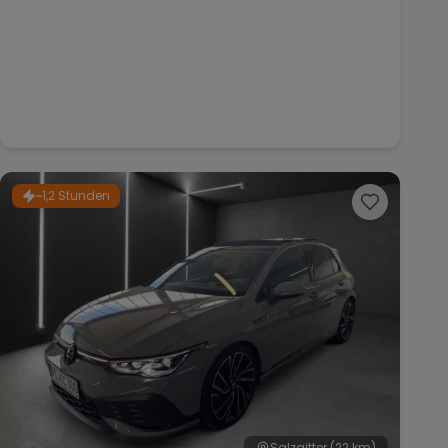
~1,2 Stunden
Salzgitter
(22 km)