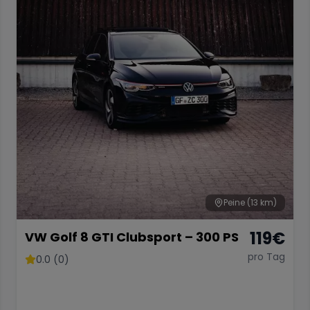
Peine
(13 km)
119
€
VW Golf 8 GTI Clubsport – 300 PS
pro Tag
0.0 (0)