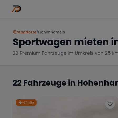
Wo
Stadt wähl
Standorte
/
Hohenhameln
Sportwagen mieten i
22
Premium Fahrzeuge im Umkreis von 25 k
22
Fahrzeuge in
Hohenha
~24 Min