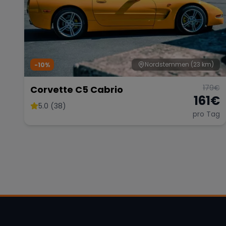
Nordstemmen
(23 km)
-10%
179
€
Corvette C5 Cabrio
161
€
5.0 (38)
pro Tag