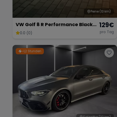
Peine
(13 km)
129
€
VW Golf 8 R Performance Black
Edition – 333 PS Kraftpaket
pro Tag
0.0 (0)
~1,2 Stunden
Salzgitter
(22 km)