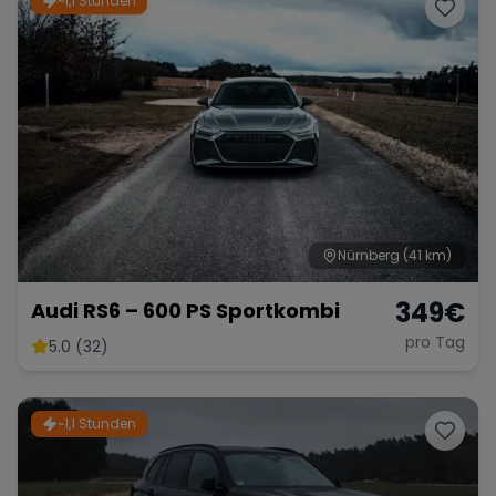
~1,1 Stunden
Porsche
Lamborghini
Ferrari
Wann
Zeitraum wählen
McLaren
Ford
Jaguar
Tesla
Chevrolet
Dodge
Nürnberg
(41 km)
349
€
Audi RS6 – 600 PS Sportkombi
pro Tag
5.0 (32)
Bentley
Rolls Royce
Aston Martin
~1,1 Stunden
Bugatti
Lotus
Maserati