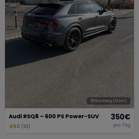
Nürnberg
(41 km)
350
€
Audi RSQ8 – 600 PS Power-SUV
pro Tag
5.0 (32)