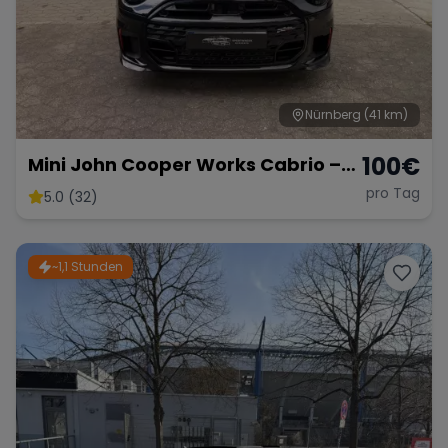
Nürnberg
(41 km)
100
€
Mini John Cooper Works Cabrio –
Fahrspaß Offenes Verdeck
pro Tag
5.0 (32)
~1,1 Stunden