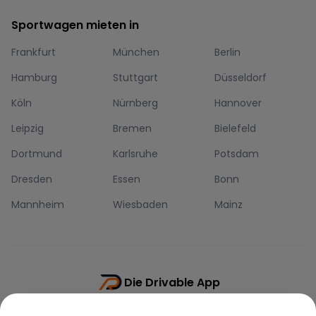
Sportwagen mieten in
Frankfurt
München
Berlin
Hamburg
Stuttgart
Düsseldorf
Köln
Nürnberg
Hannover
Leipzig
Bremen
Bielefeld
Dortmund
Karlsruhe
Potsdam
Dresden
Essen
Bonn
Mannheim
Wiesbaden
Mainz
Die Drivable App
Push-Benachrichtigungen