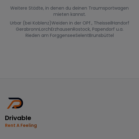
Weitere Städte, in denen du deinen Traumsportwagen
mieten kannst.
Urbar (bei Koblenz)
Weiden in der OPf., Theisseil
Handorf
Gerabronn
Lorch
Erzhausen
Rostock, Papendorf u.a.
Rieden am Forggensee
Selent
Brunsbüttel
Drivable
Rent A Feeling