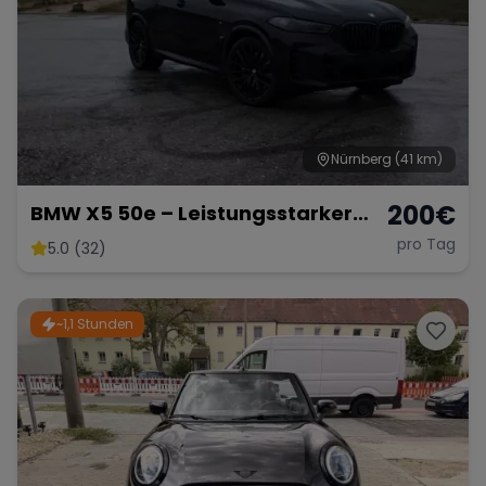
Range Rover
Corvette
Nürnberg
(41 km)
200
€
BMW X5 50e – Leistungsstarker
Hybrid-SUV mit 489 PS
pro Tag
5.0 (32)
~1,1 Stunden