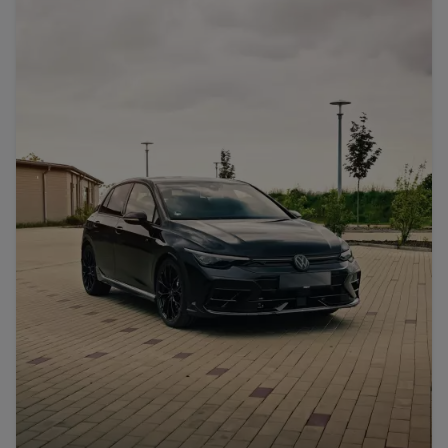
Porsche
Lamborghini
Ferrari
Wann
Zeitraum wählen
McLaren
Ford
Jaguar
Tesla
Chevrolet
Dodge
Bentley
Rolls Royce
Aston Martin
Bugatti
Lotus
Maserati