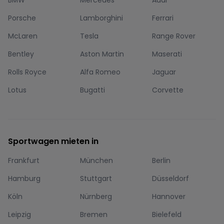
BMW
Mercedes
Audi
Porsche
Lamborghini
Ferrari
McLaren
Tesla
Range Rover
Bentley
Aston Martin
Maserati
Rolls Royce
Alfa Romeo
Jaguar
Lotus
Bugatti
Corvette
Sportwagen mieten in
Frankfurt
München
Berlin
Hamburg
Stuttgart
Düsseldorf
Köln
Nürnberg
Hannover
Leipzig
Bremen
Bielefeld