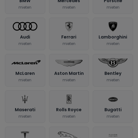
BMW
Mercedes
Porsche
mieten
mieten
mieten
Audi
Ferrari
Lamborghini
mieten
mieten
mieten
McLaren
Aston Martin
Bentley
mieten
mieten
mieten
Maserati
Rolls Royce
Bugatti
mieten
mieten
mieten