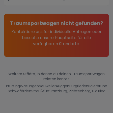
malerisch...
Traumsportwagen nicht gefunden?
Kontaktiere uns für individuelle Anfragen oder
besuche unsere Hauptseite für alle
verfügbaren Standorte.
Weitere Städte, in denen du deinen Traumsportwagen
mieten kannst.
Prutting
Wasungen
Neuweiler
Auggen
Burgrieden
Baierbrunn
Schwaförden
Straußfurt
Franzburg, Richtenberg, u.a.
Ried