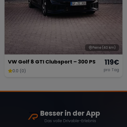
Peine
(40 km)
119
€
VW Golf 8 GTI Clubsport – 300 PS
pro Tag
0.0 (0)
Besser in der App
Das volle Drivable-Erlebnis