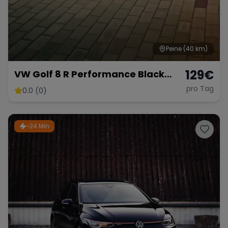
Range Rover
Corvette
Peine
(40 km)
129
€
VW Golf 8 R Performance Black
Edition – 333 PS Kraftpaket
pro Tag
0.0 (0)
~24 Min