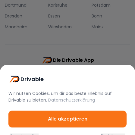
Dortmund
Karlsruhe
Potsdam
Dresden
Essen
Bonn
Mannheim
Wiesbaden
Mainz
Die Drivable App
Push-Benachrichtigungen
Drivable
Direkt-Chat
Schnellere Buchung
Wir nutzen Cookies, um dir das beste Erlebnis auf
Drivable
zu bieten.
Datenschutzerklärung
Alle akzeptieren
©
2026
Drivable.
Alle Rechte vorbehalten.