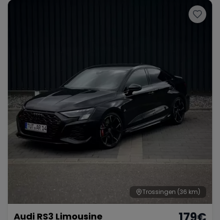
Trossingen
(36 km)
179
€
Audi RS3 Limousine