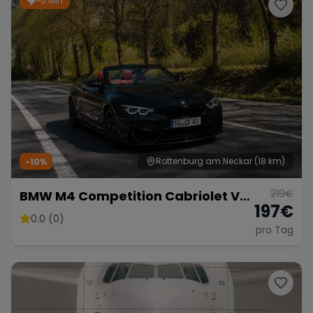
~5 Min
Porsche
Lamborghini
Ferrari
Wann
Zeitraum wählen
McLaren
Ford
Jaguar
Tesla
Chevrolet
Dodge
Rottenburg am Neckar
(18 km)
-10%
219
€
BMW M4 Competition Cabriolet Vor
197
€
Opf!!!
0.0 (0)
pro Tag
Bentley
Rolls Royce
Aston Martin
Bugatti
Lotus
Maserati