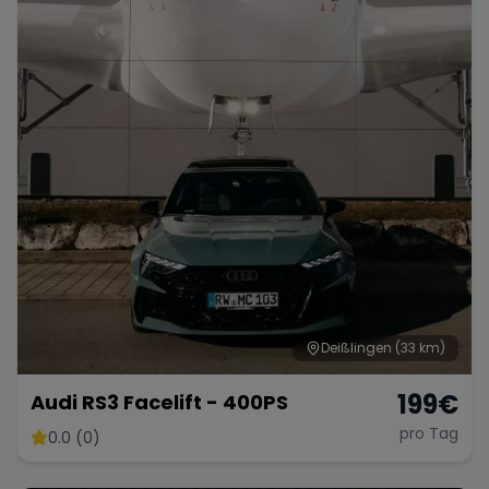
Range Rover
Corvette
Deißlingen
(33 km)
199
€
Audi RS3 Facelift - 400PS
pro Tag
0.0 (0)