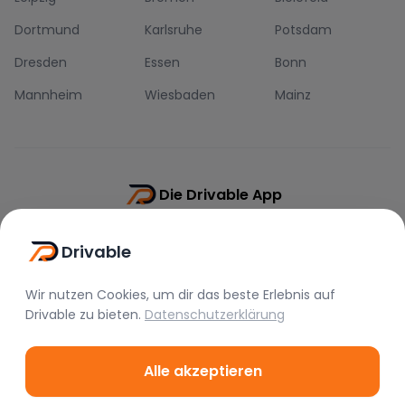
Dortmund
Karlsruhe
Potsdam
Dresden
Essen
Bonn
Mannheim
Wiesbaden
Mainz
Die Drivable App
Push-Benachrichtigungen
Drivable
Direkt-Chat
Schnellere Buchung
Wir nutzen Cookies, um dir das beste Erlebnis auf
Drivable
zu bieten.
Datenschutzerklärung
Alle akzeptieren
©
2026
Drivable.
Alle Rechte vorbehalten.