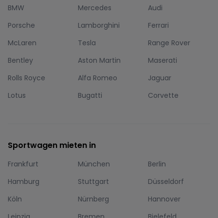
BMW
Mercedes
Audi
Porsche
Lamborghini
Ferrari
McLaren
Tesla
Range Rover
Bentley
Aston Martin
Maserati
Rolls Royce
Alfa Romeo
Jaguar
Lotus
Bugatti
Corvette
Sportwagen mieten in
Frankfurt
München
Berlin
Hamburg
Stuttgart
Düsseldorf
Köln
Nürnberg
Hannover
Leipzig
Bremen
Bielefeld