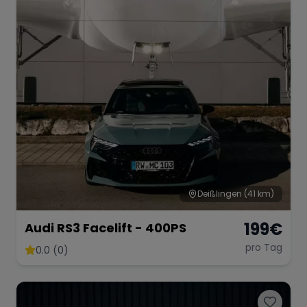
Deißlingen
(41 km)
199
€
Audi RS3 Facelift - 400PS
pro Tag
0.0 (0)