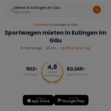
Mieten in Eutingen im Gäu
Egal wann
Standorte
/
Eutingen im Gäu
Sportwagen mieten in Eutingen im
Gäu
8
Fahrzeuge
·
25 km
·
ab 159 € pro Tag
4,8
Marke
502
+
60.249
+
Fahrzeuge
App-Downloads
194
Bewertungen
Mercedes
BMW
Audi
LADEN IM
JETZT BEI
App Store
Google Play