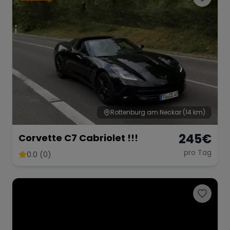
Range Rover
Corvette
Rottenburg am Neckar
(14 km)
245
€
Corvette C7 Cabriolet !!!
pro Tag
0.0 (0)