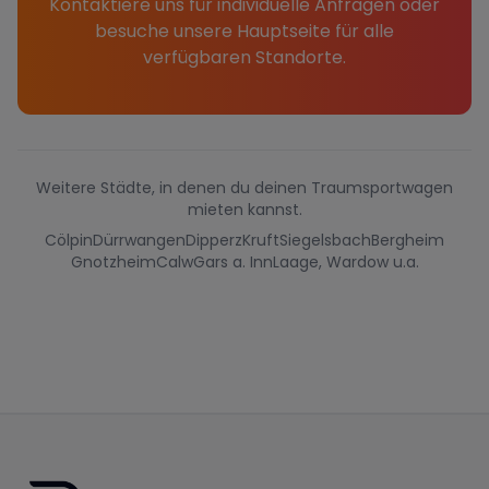
Kontaktiere uns für individuelle Anfragen oder
besuche unsere Hauptseite für alle
verfügbaren Standorte.
Weitere Städte, in denen du deinen Traumsportwagen
mieten kannst.
Cölpin
Dürrwangen
Dipperz
Kruft
Siegelsbach
Bergheim
Gnotzheim
Calw
Gars a. Inn
Laage, Wardow u.a.