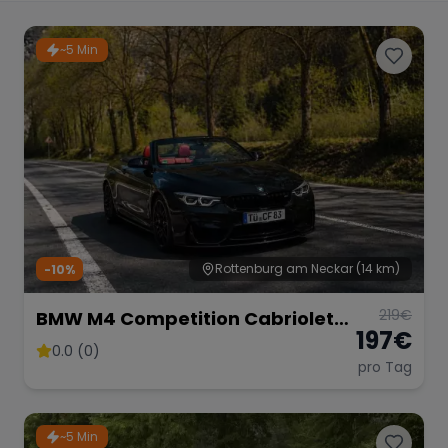
Porsche
Lamborghini
Ferrari
~5 Min
Wann
Zeitraum wählen
McLaren
Ford
Jaguar
Tesla
Chevrolet
Dodge
Rottenburg am Neckar
(14 km)
-10%
219
€
BMW M4 Competition Cabriolet
Bentley
Rolls Royce
Aston Martin
197
€
Vor Opf!!!
0.0 (0)
pro Tag
Bugatti
Lotus
Maserati
~5 Min