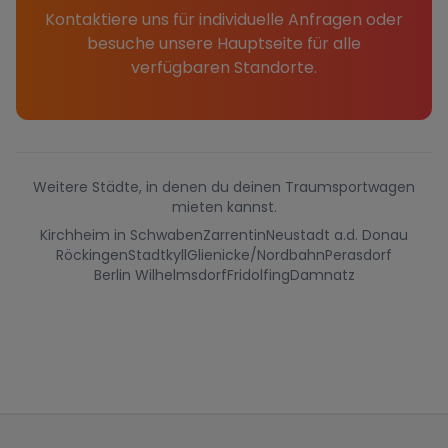
Kontaktiere uns für individuelle Anfragen oder
besuche unsere Hauptseite für alle
verfügbaren Standorte.
Weitere Städte, in denen du deinen Traumsportwagen
mieten kannst.
Kirchheim in Schwaben
Zarrentin
Neustadt a.d. Donau
Röckingen
Stadtkyll
Glienicke/Nordbahn
Perasdorf
Berlin Wilhelmsdorf
Fridolfing
Damnatz