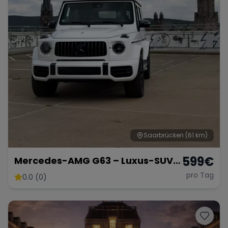
Saarbrücken
(61 km)
599
€
Mercedes-AMG G63 – Luxus-SUV
in Weiß Matt
pro Tag
0.0 (0)