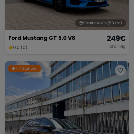
Saarbrücken
(58 km)
Range Rover
Corvette
249
€
Ford Mustang GT 5.0 V8
pro Tag
0.0 (0)
~1,7 Stunden