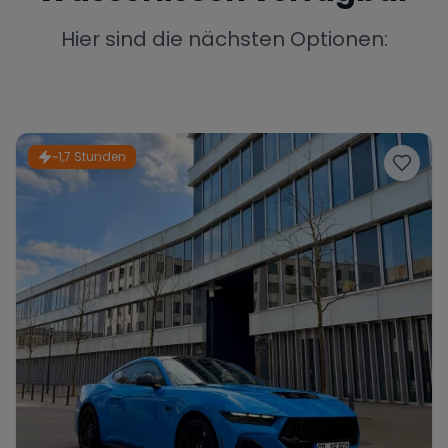
Porsche
Lamborghini
Ferrari
Hier sind die nächsten Optionen:
Wann
Zeitraum wählen
McLaren
Ford
Jaguar
~1,7 Stunden
Tesla
Chevrolet
Dodge
Bentley
Rolls Royce
Aston Martin
Bugatti
Lotus
Maserati