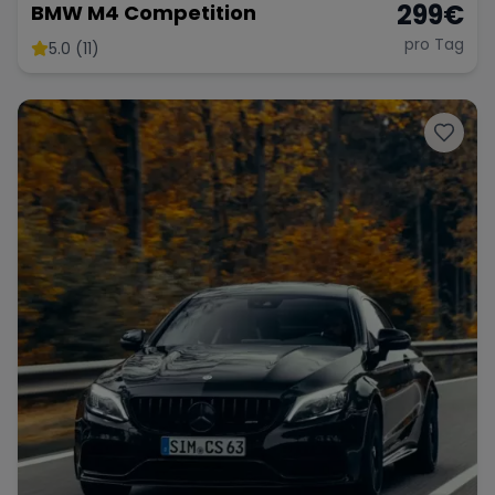
299
€
BMW M4 Competition
pro Tag
5.0 (11)