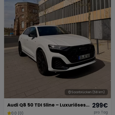
Saarbrücken
(58 km)
299
€
Audi Q8 50 TDI Sline – Luxuriöses
SUV mit 286 PS
pro Tag
0.0 (0)