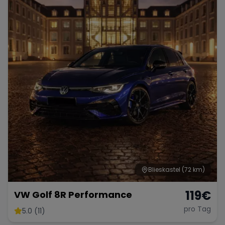
Blieskastel
(72 km)
119
€
VW Golf 8R Performance
pro Tag
5.0 (11)