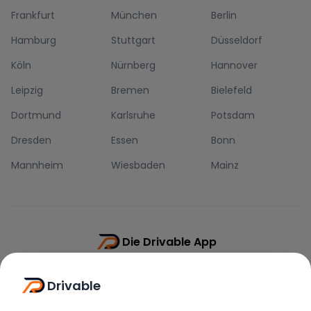
Frankfurt
München
Berlin
Hamburg
Stuttgart
Düsseldorf
Köln
Nürnberg
Hannover
Leipzig
Bremen
Bielefeld
Dortmund
Karlsruhe
Potsdam
Dresden
Essen
Bonn
Mannheim
Wiesbaden
Mainz
Die Drivable App
Push-Benachrichtigungen
Drivable
Direkt-Chat
Schnellere Buchung