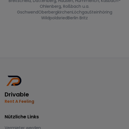
Breitscheid, Dattenberg, Hausen, Hümmerich, Kasbach-
Ohlenberg, Roßbach u.a.
Gschwend
Oberbergkirchen
Löchgau
Steinhöring
Wildpoldsried
Berlin Britz
Drivable
Rent A Feeling
Nützliche Links
Vermieter werden