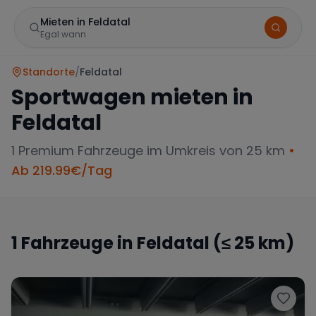
Mieten in Feldatal
Egal wann
Standorte
/
Feldatal
Sportwagen mieten in
Feldatal
1
Premium Fahrzeuge im Umkreis von 25 km
•
Ab
219.99
€/Tag
Marke
1
Fahrzeuge in
Feldatal
(≤ 25 km)
Mercedes
BMW
Audi