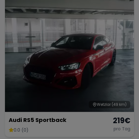
Porsche
Lamborghini
Ferrari
Wann
Zeitraum wählen
McLaren
Ford
Jaguar
Tesla
Chevrolet
Dodge
Bentley
Rolls Royce
Aston Martin
Wetzlar
(49 km)
219
€
Audi RS5 Sportback
pro Tag
0.0 (0)
Bugatti
Lotus
Maserati