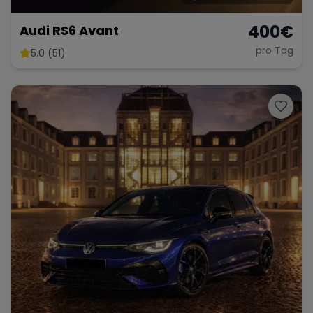
400
€
Audi RS6 Avant
pro Tag
5.0 (51)