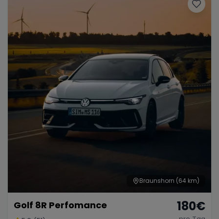
Braunshorn
(64 km)
180
€
Golf 8R Perfomance
pro Tag