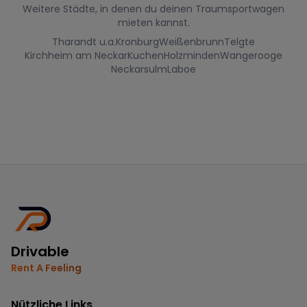
Weitere Städte, in denen du deinen Traumsportwagen
mieten kannst.
Tharandt u.a.
Kronburg
Weißenbrunn
Telgte
Kirchheim am Neckar
Kuchen
Holzminden
Wangerooge
Neckarsulm
Laboe
Drivable
Rent A Feeling
Nützliche Links