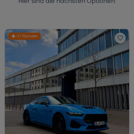
Hier sind die nächsten Optionen:
Porsche
Lamborghini
Ferrari
Wann
Zeitraum wählen
~1,7 Stunden
McLaren
Ford
Jaguar
Tesla
Chevrolet
Dodge
Bentley
Rolls Royce
Aston Martin
Bugatti
Lotus
Maserati