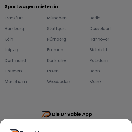
Sportwagen mieten in
Frankfurt
München
Berlin
Hamburg
Stuttgart
Düsseldorf
Köln
Nürnberg
Hannover
Leipzig
Bremen
Bielefeld
Dortmund
Karlsruhe
Potsdam
Dresden
Essen
Bonn
Mannheim
Wiesbaden
Mainz
Die Drivable App
Push-Benachrichtigungen