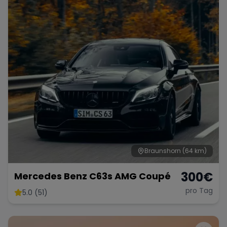
Braunshorn
(64 km)
300
€
Mercedes Benz C63s AMG Coupé
pro Tag
5.0 (51)