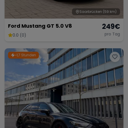
Saarbrücken
(59 km)
Range Rover
Corvette
249
€
Ford Mustang GT 5.0 V8
pro Tag
0.0 (0)
~1,7 Stunden