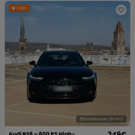
~3 Min
Saarbrücken
(60 km)
349
€
Audi RS6 – 600 PS High-