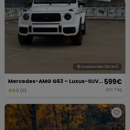
Saarbrücken
(60 km)
599
€
Mercedes-AMG G63 – Luxus-SUV
in Weiß Matt
pro Tag
0.0 (0)