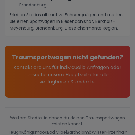
Brandenburg
Erleben Sie das ultimative Fahrvergnügen und mieten
Sie einen Sportwagen in Biesendahlshof, Berkholz-
Meyenburg, Brandenburg. Diese charmante Region
be...
Traumsportwagen nicht gefunden?
Kontaktiere uns für individuelle Anfragen oder
besuche unsere Hauptseite für alle
verfügbaren Standorte.
Weitere Städte, in denen du deinen Traumsportwagen
mieten kannst.
Teugn
Königsmoos
Bad Vilbel
Bartholomä
Wilster
Hirzenhain