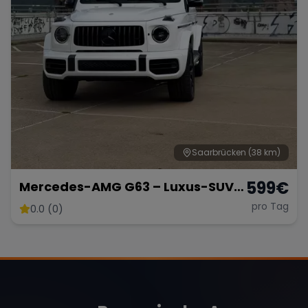
Saarbrücken
(38 km)
599
€
Mercedes-AMG G63 – Luxus-SUV
in Weiß Matt
pro Tag
0.0 (0)