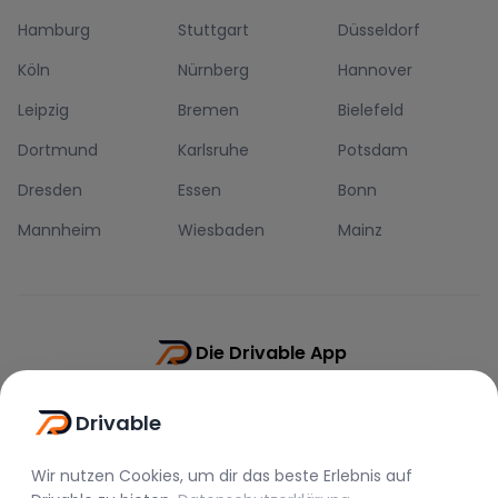
Hamburg
Stuttgart
Düsseldorf
Köln
Nürnberg
Hannover
Leipzig
Bremen
Bielefeld
Dortmund
Karlsruhe
Potsdam
Dresden
Essen
Bonn
Mannheim
Wiesbaden
Mainz
Die Drivable App
Push-Benachrichtigungen
Drivable
Direkt-Chat
Schnellere Buchung
Wir nutzen Cookies, um dir das beste Erlebnis auf