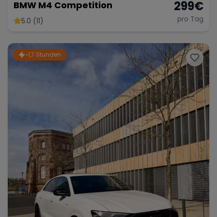
299
€
BMW M4 Competition
pro Tag
5.0 (11)
~1,7 Stunden