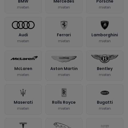
BMW
Mercedes
Porsche
mieten
mieten
mieten
Audi
Ferrari
Lamborghini
mieten
mieten
mieten
McLaren
Aston Martin
Bentley
mieten
mieten
mieten
Maserati
Rolls Royce
Bugatti
mieten
mieten
mieten