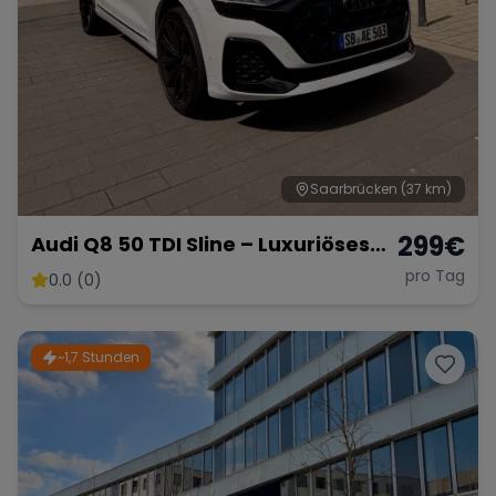
Saarbrücken
(37 km)
299
€
Audi Q8 50 TDI Sline – Luxuriöses
SUV mit 286 PS
pro Tag
0.0 (0)
~1,7 Stunden