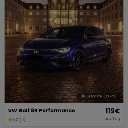
Porsche
Lamborghini
Ferrari
Wann
Zeitraum wählen
McLaren
Ford
Jaguar
Tesla
Chevrolet
Dodge
Bentley
Rolls Royce
Aston Martin
Blieskastel
(33 km)
119
€
VW Golf 8R Performance
pro Tag
5.0 (11)
Bugatti
Lotus
Maserati