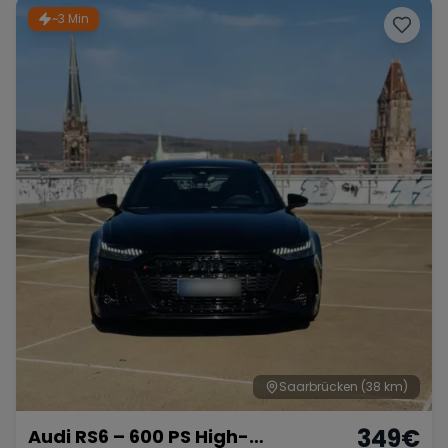
~3 Min
Saarbrücken
(38 km)
349
€
Audi RS6 – 600 PS High-