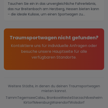
Tauchen Sie ein in das unvergleichliche Fahrerlebnis,
das nur Breitenbach am Herzberg, Hessen bieten kann
– die ideale Kulisse, um einen Sportwagen zu...
Traumsportwagen nicht gefunden?
Kontaktiere uns für individuelle Anfragen oder
besuche unsere Hauptseite für alle
verfügbaren Standorte.
Weitere Städte, in denen du deinen Traumsportwagen
mieten kannst.
Tamm
Tegernsee
Calau, Bronkow
Weste
Starzach
Ilvesheim
Kirtorf
Meersburg
Warendorf
Wolsdorf