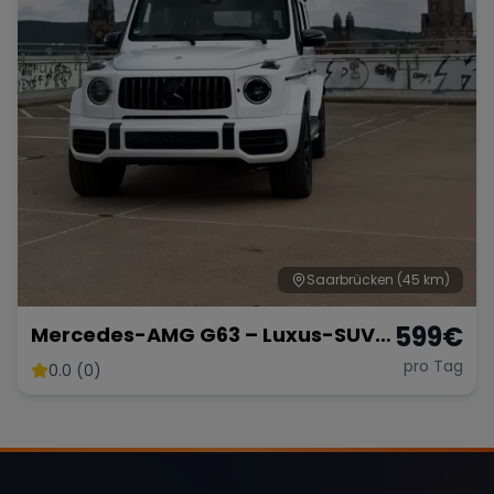
Saarbrücken
(45 km)
599
€
Mercedes-AMG G63 – Luxus-SUV
in Weiß Matt
pro Tag
0.0 (0)