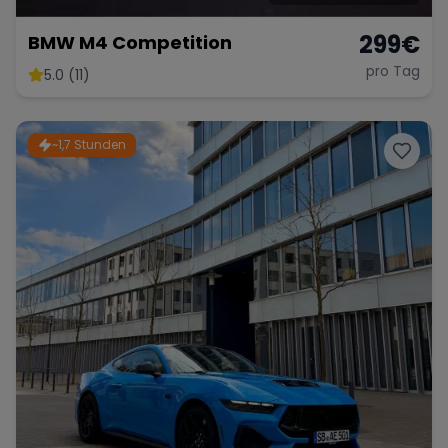
299
€
BMW M4 Competition
pro Tag
5.0 (11)
~1,7 Stunden