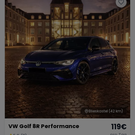
Porsche
Lamborghini
Ferrari
Wann
Zeitraum wählen
McLaren
Ford
Jaguar
Tesla
Chevrolet
Dodge
Bentley
Rolls Royce
Aston Martin
Blieskastel
(42 km)
119
€
VW Golf 8R Performance
Bugatti
Lotus
Maserati
pro Tag