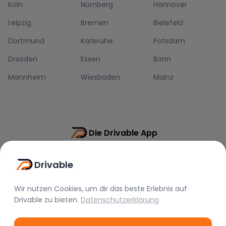
Köln
Nürnberg
Hannover
Leipzig
Bremen
Bielefeld
Dortmund
Karlsruhe
Potsdam
Dresden
Essen
Bonn
Mannheim
Wiesbaden
Mainz
Die Drivable App
Push-Benachrichtigungen
Drivable
Direkt-Chat
Schnellere Buchung
Wir nutzen Cookies, um dir das beste Erlebnis auf
Drivable
zu bieten.
Datenschutzerklärung