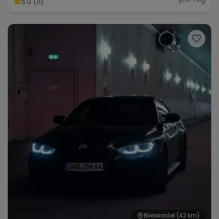
5.0 (11)
Range Rover
Corvette
Blieskastel
(42 km)