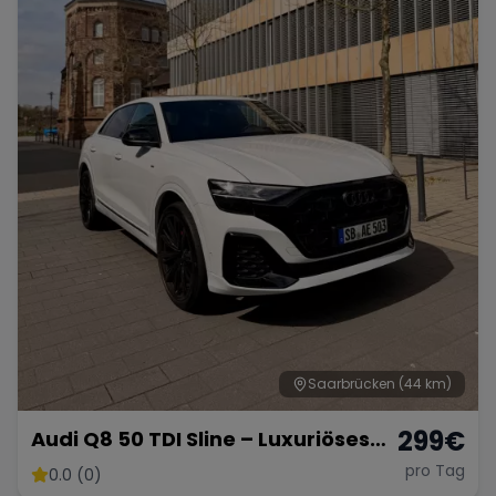
Saarbrücken
(44 km)
299
€
Audi Q8 50 TDI Sline – Luxuriöses
SUV mit 286 PS
pro Tag
0.0 (0)