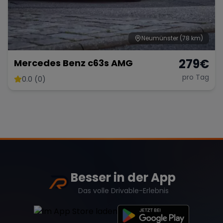
Neumünster
(78 km)
Range Rover
Corvette
279
€
Mercedes Benz c63s AMG
pro Tag
0.0 (0)
Besser in der App
Das volle Drivable-Erlebnis