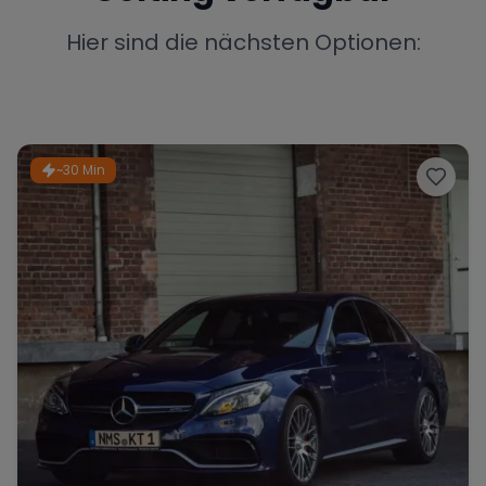
Porsche
Lamborghini
Ferrari
Hier sind die nächsten Optionen:
Wann
Zeitraum wählen
McLaren
Ford
Jaguar
~30 Min
Tesla
Chevrolet
Dodge
Bentley
Rolls Royce
Aston Martin
Bugatti
Lotus
Maserati