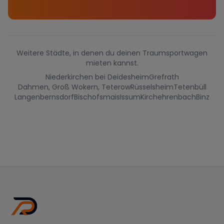
Weitere Städte, in denen du deinen Traumsportwagen
mieten kannst.
Niederkirchen bei Deidesheim
Grefrath
Dahmen, Groß Wokern, Teterow
Rüsselsheim
Tetenbüll
Langenbernsdorf
Bischofsmais
Issum
Kirchehrenbach
Binz