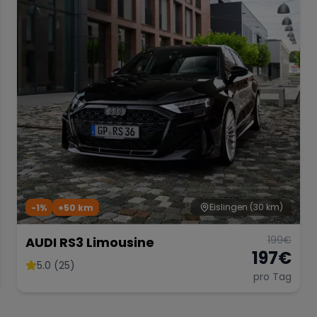
Eislingen
(30 km)
-1%
+
50
km
199
€
AUDI RS3 Limousine
197
€
5.0 (25)
pro Tag