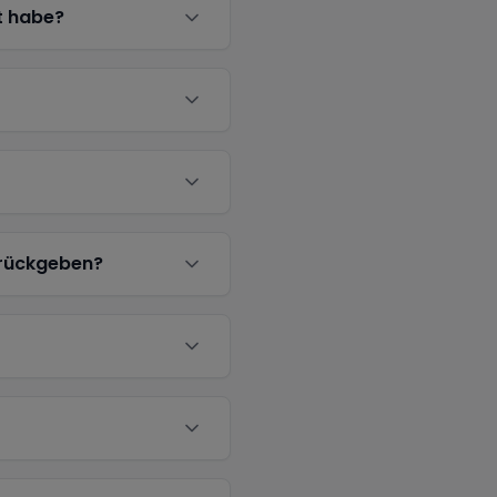
t habe?
urückgeben?