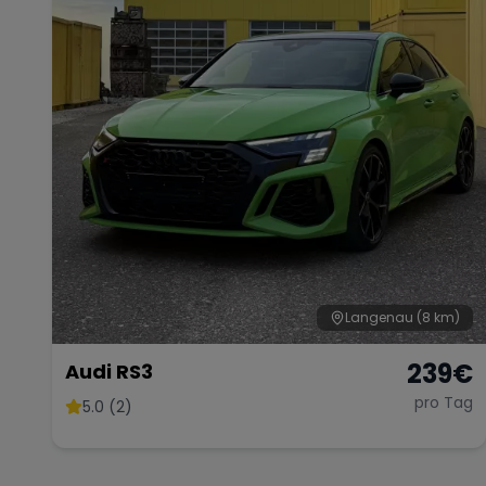
Langenau
(8 km)
239
€
Audi RS3
pro Tag
5.0 (2)