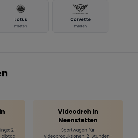
Lotus
Corvette
mieten
mieten
en
in
Videodreh
in
Neenstetten
ings
: 2-
Sportwagen für
Halbtag
Videoproduktionen
: 2-Stunden-