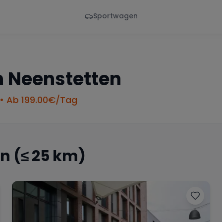
Sportwagen
Von - Bis
Marke
en
Wann
Alle Marken
n
Neenstetten
• Ab
199.00
€/Tag
en
(≤ 25 km)