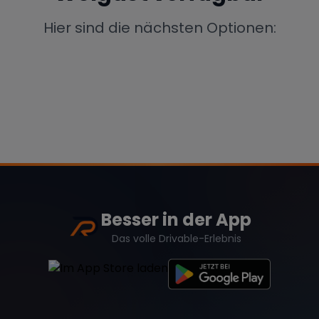
Porsche
Lamborghini
Ferrari
Hier sind die nächsten Optionen:
Wann
Zeitraum wählen
McLaren
Ford
Jaguar
Tesla
Chevrolet
Dodge
Besser in der App
Bentley
Rolls Royce
Aston Martin
Das volle Drivable-Erlebnis
Bugatti
Lotus
Maserati