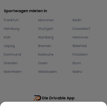
Sportwagen mieten in
Frankfurt
München
Berlin
Hamburg
Stuttgart
Düsseldorf
Köln
Nürnberg
Hannover
Leipzig
Bremen
Bielefeld
Dortmund
Karlsruhe
Potsdam
Dresden
Essen
Bonn
Mannheim
Wiesbaden
Mainz
Die Drivable App