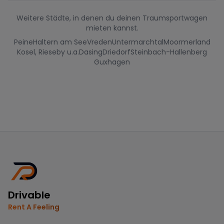
Weitere Städte, in denen du deinen Traumsportwagen
mieten kannst.
Peine
Haltern am See
Vreden
Untermarchtal
Moormerland
Kosel, Rieseby u.a.
Dasing
Driedorf
Steinbach-Hallenberg
Guxhagen
Drivable
Rent A Feeling