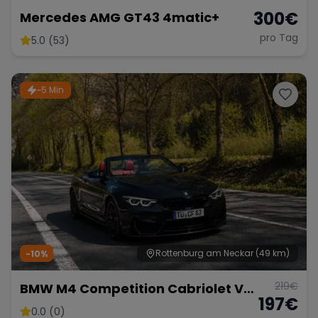
300
€
Mercedes AMG GT43 4matic+
pro Tag
5.0 (53)
~5 Min
Rottenburg am Neckar
(49 km)
-10%
219
€
BMW M4 Competition Cabriolet Vor
197
€
Opf!!!
0.0 (0)