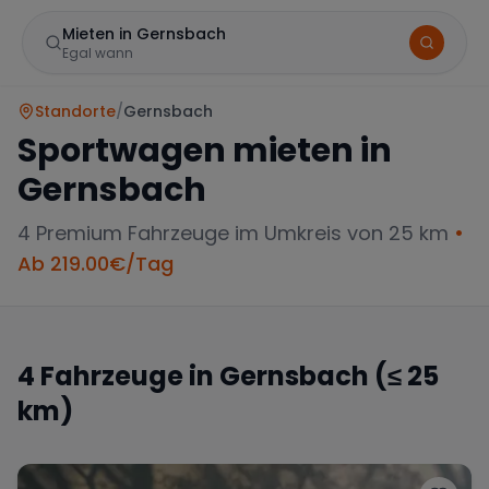
Mieten in Gernsbach
Egal wann
Standorte
/
Gernsbach
Sportwagen mieten in
Gernsbach
4
Premium Fahrzeuge im Umkreis von 25 km
•
Ab
219.00
€/Tag
Marke
4
Fahrzeuge in
Gernsbach
(≤ 25
km)
Mercedes
BMW
Audi