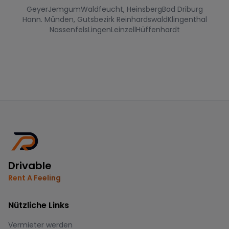
Geyer
Jemgum
Waldfeucht, Heinsberg
Bad Driburg
Hann. Münden, Gutsbezirk Reinhardswald
Klingenthal
Nassenfels
Lingen
Leinzell
Hüffenhardt
Drivable
Rent A Feeling
Nützliche Links
Vermieter werden