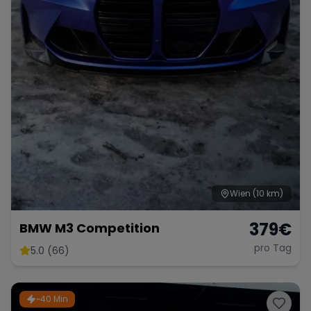
Range Rover
Corvette
Wien
(10 km)
379
€
BMW M3 Competition
pro Tag
5.0 (66)
~40 Min