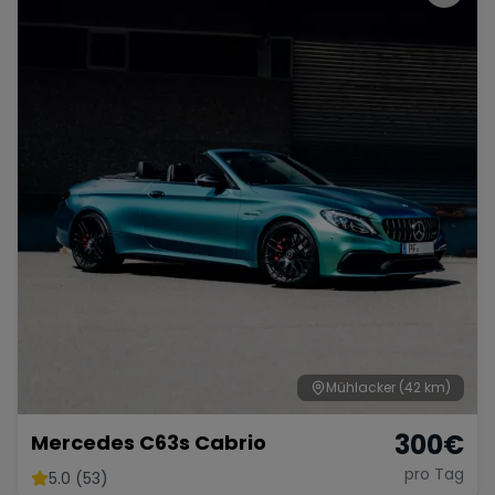
Mühlacker
(42 km)
300
€
Mercedes C63s Cabrio
pro Tag
5.0 (53)