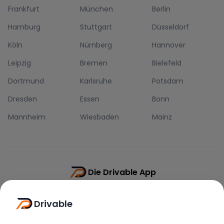
Frankfurt
München
Berlin
Hamburg
Stuttgart
Düsseldorf
Köln
Nürnberg
Hannover
Leipzig
Bremen
Bielefeld
Dortmund
Karlsruhe
Potsdam
Dresden
Essen
Bonn
Mannheim
Wiesbaden
Mainz
Die Drivable App
Push-Benachrichtigungen
Drivable
Direkt-Chat
Schnellere Buchung