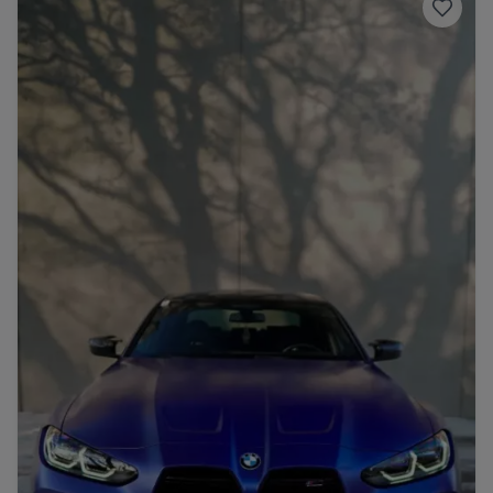
Porsche
Lamborghini
Ferrari
Wann
Zeitraum wählen
McLaren
Ford
Jaguar
Tesla
Chevrolet
Dodge
Bentley
Rolls Royce
Aston Martin
Bugatti
Lotus
Maserati