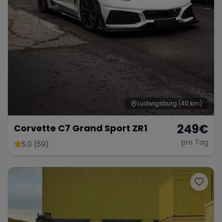
Ludwigsburg
(40 km)
249
€
Corvette C7 Grand Sport ZR1
pro Tag
5.0 (59)