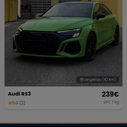
Langenau
(42 km)
239
€
Audi RS3
pro Tag
5.0 (2)