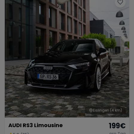
Porsche
Lamborghini
Ferrari
Wann
Zeitraum wählen
McLaren
Ford
Jaguar
Tesla
Chevrolet
Dodge
Bentley
Rolls Royce
Aston Martin
Eislingen
(4 km)
199
€
AUDI RS3 Limousine
Bugatti
Lotus
Maserati
pro Tag