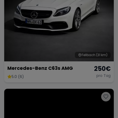
Fellbach
(31 km)
250
€
Mercedes-Benz C63s AMG
pro Tag
5.0 (6)