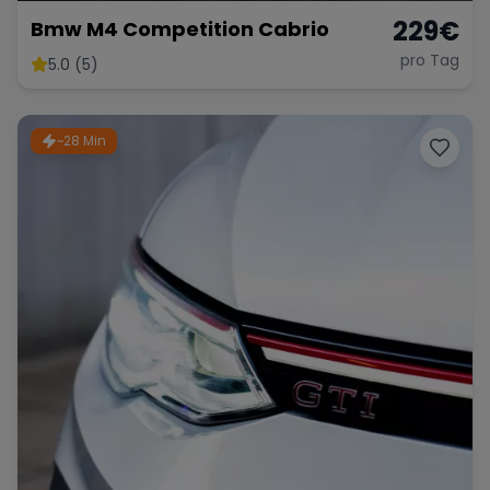
229
€
Bmw M4 Competition Cabrio
pro Tag
5.0 (5)
~28 Min