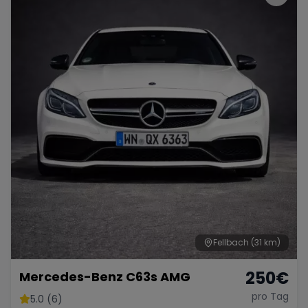
Fellbach
(31 km)
250
€
Mercedes-Benz C63s AMG
pro Tag
5.0 (6)