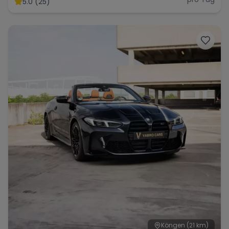
5.0 (25)
Range Rover
Corvette
Köngen
(21 km)