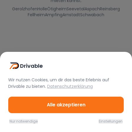
mieten kannst.
Gerolzhofen
Holle
Ötigheim
Seevetal
Aspach
Reinsberg
Fellheim
Ampfing
Arnstadt
Schwabach
Drivable
Wir nutzen Cookies, um dir das beste Erlebnis auf
Drivable
zu bieten.
Datenschutzerklärung
Drivable
Rent A Feeling
Alle akzeptieren
Nützliche Links
Nur notwendige
Einstellungen
Home
Favoriten
Mieten
Chat
Profil
Vermieter werden