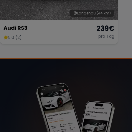
Langenau
(44 km)
239
€
Audi RS3
pro Tag
5.0 (2)