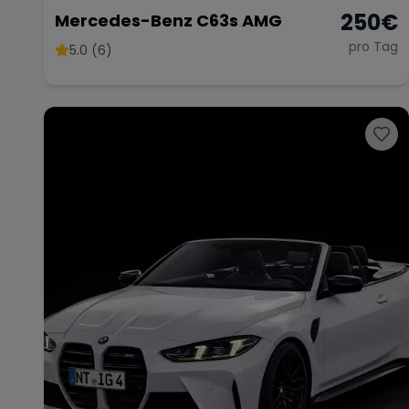
250
€
Mercedes-Benz C63s AMG
pro Tag
5.0 (6)