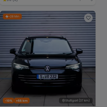
~28 Min
Stuttgart
(37 km)
-10%
+
55
km