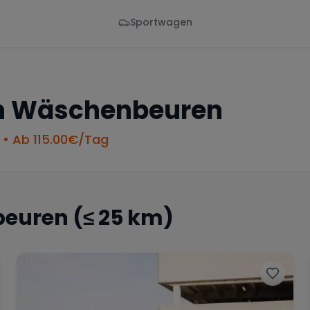
Sportwagen
Von - Bis
Marke
en
Wann
Alle Marken
n
Wäschenbeuren
• Ab
115.00
€/Tag
euren
(≤ 25 km)