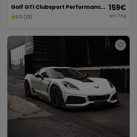
159
€
Golf GTi Clubsport Performance
Paket
pro Tag
5.0 (23)