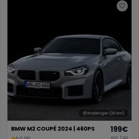
Waiblingen
(30 km)
199
€
BMW M2 COUPÉ 2024 | 460PS
pro Tag
5.0 (8)