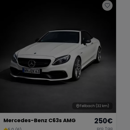
Fellbach
(32 km)
250
€
Mercedes-Benz C63s AMG
pro Tag
5.0 (6)