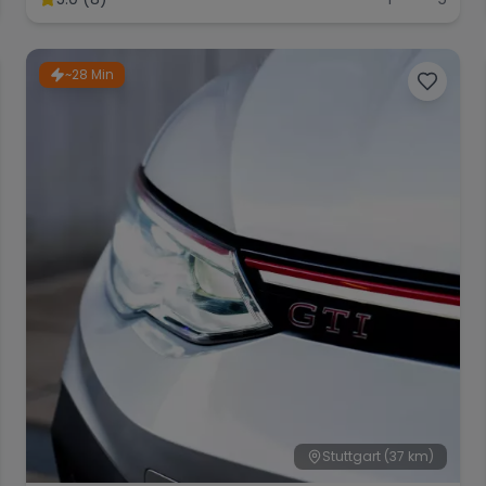
~28 Min
Stuttgart
(37 km)