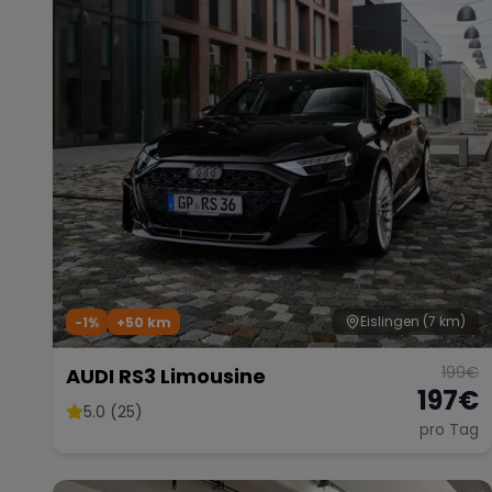
Eislingen
(7 km)
-1%
+
50
km
199
€
AUDI RS3 Limousine
197
€
5.0 (25)
pro Tag