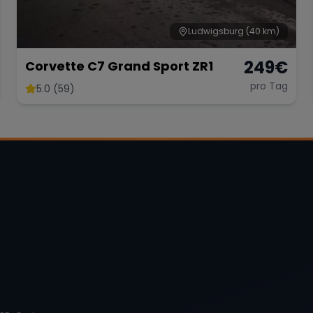
Ludwigsburg
(40 km)
249
€
Corvette C7 Grand Sport ZR1
pro Tag
5.0 (59)