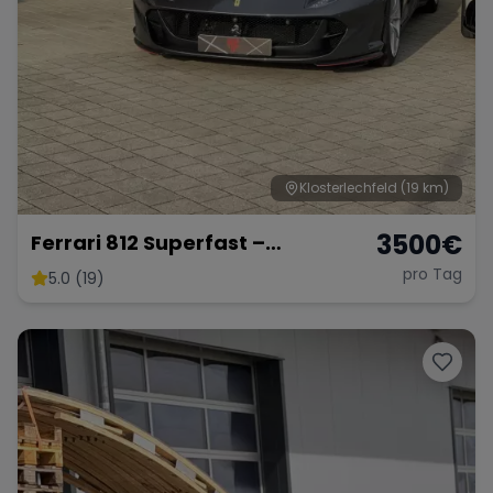
Klosterlechfeld
(19 km)
3500
€
Ferrari 812 Superfast –
Ultimativer V12-Supersportler
pro Tag
5.0 (19)