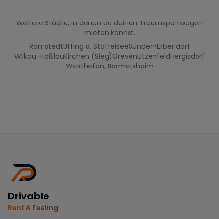
Weitere Städte, in denen du deinen Traumsportwagen
mieten kannst.
Römstedt
Uffing a. Staffelsee
Sundern
Erbendorf
Wilkau-Haßlau
Kirchen (Sieg)
Greven
Utzenfeld
Hergisdorf
Westhofen, Bermersheim
Drivable
Rent A Feeling