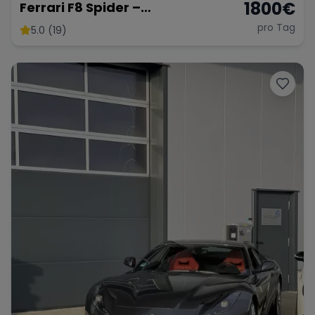
1800
€
Ferrari F8 Spider –
Atemberaubendes Cabrio
pro Tag
5.0 (19)