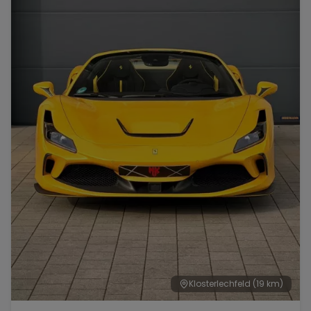
Range Rover
Corvette
Klosterlechfeld
(19 km)