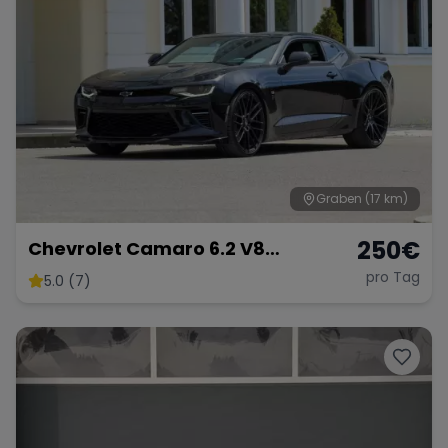
Porsche
Lamborghini
Ferrari
Wann
Zeitraum wählen
McLaren
Ford
Jaguar
Graben
(17 km)
Tesla
Chevrolet
Dodge
250
€
Chevrolet Camaro 6.2 V8
Customkingz
pro Tag
5.0 (7)
Bentley
Rolls Royce
Aston Martin
Bugatti
Lotus
Maserati