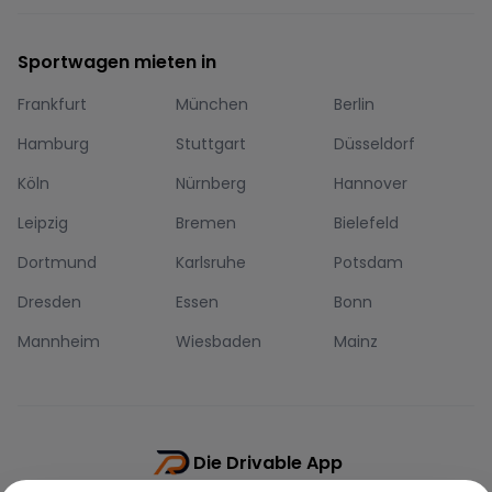
Sportwagen mieten in
Frankfurt
München
Berlin
Hamburg
Stuttgart
Düsseldorf
Köln
Nürnberg
Hannover
Leipzig
Bremen
Bielefeld
Dortmund
Karlsruhe
Potsdam
Dresden
Essen
Bonn
Mannheim
Wiesbaden
Mainz
Die Drivable App