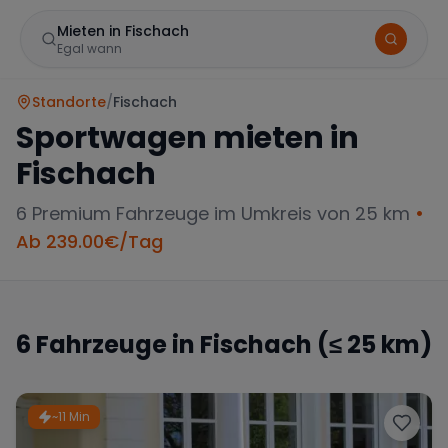
Mieten in Fischach
Egal wann
Standorte
/
Fischach
Sportwagen mieten in
Fischach
6
Premium Fahrzeuge im Umkreis von 25 km
•
Ab
239.00
€/Tag
Marke
6
Fahrzeuge in
Fischach
(≤ 25 km)
Mercedes
BMW
Audi
~11 Min