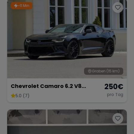
~11 Min
Porsche
Lamborghini
Ferrari
Wann
Zeitraum wählen
McLaren
Ford
Jaguar
Tesla
Chevrolet
Dodge
Graben
(15 km)
250
€
Chevrolet Camaro 6.2 V8
Customkingz
pro Tag
5.0 (7)
Bentley
Rolls Royce
Aston Martin
Bugatti
Lotus
Maserati