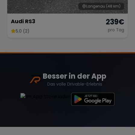
Langenau
(48 km)
239
€
Audi RS3
pro Tag
5.0 (2)
Besser in der App
Das volle Drivable-Erlebnis