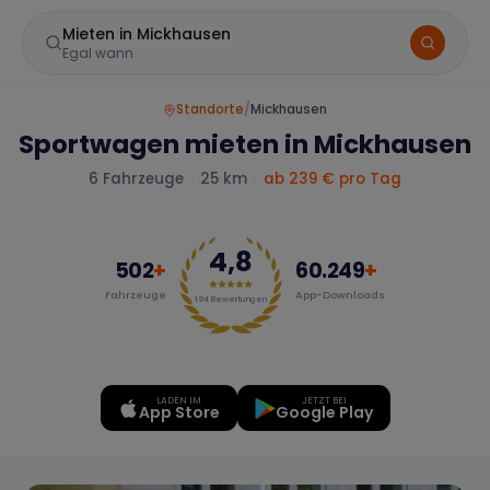
Mieten in Mickhausen
Egal wann
Standorte
/
Mickhausen
Sportwagen mieten in Mickhausen
6
Fahrzeuge
·
25 km
·
ab 239 € pro Tag
4,8
502
+
60.249
+
Fahrzeuge
App-Downloads
Marke
194
Bewertungen
LADEN IM
JETZT BEI
Mercedes
BMW
Audi
App Store
Google Play