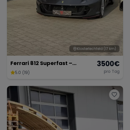
Klosterlechfeld
(17 km)
3500
€
Ferrari 812 Superfast –
Ultimativer V12-Supersportler
pro Tag
5.0 (19)