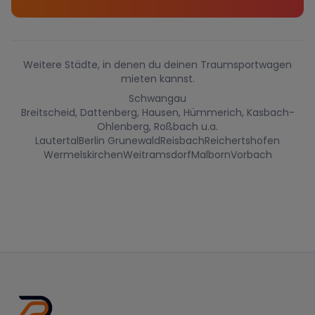
Weitere Städte, in denen du deinen Traumsportwagen
mieten kannst.
Schwangau
Breitscheid, Dattenberg, Hausen, Hümmerich, Kasbach-
Ohlenberg, Roßbach u.a.
Lautertal
Berlin Grunewald
Reisbach
Reichertshofen
Wermelskirchen
Weitramsdorf
Malborn
Vorbach