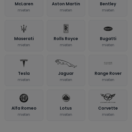
McLaren
Aston Martin
Bentley
mieten
mieten
mieten
Maserati
Rolls Royce
Bugatti
mieten
mieten
mieten
Tesla
Jaguar
Range Rover
mieten
mieten
mieten
Alfa Romeo
Lotus
Corvette
mieten
mieten
mieten