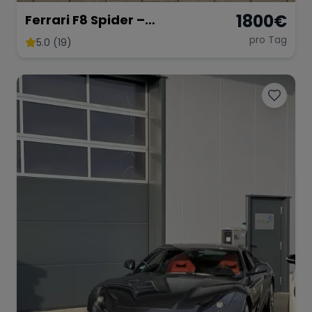
1800
€
Ferrari F8 Spider –
Atemberaubendes Cabrio
pro Tag
5.0 (19)