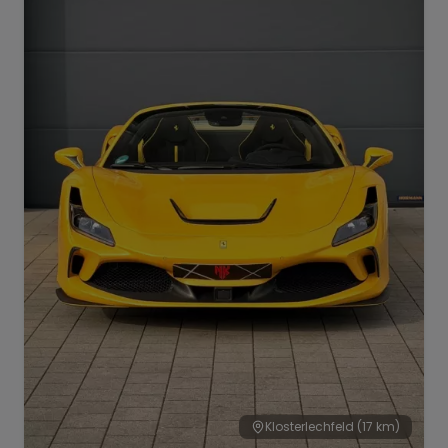
Range Rover
Corvette
Klosterlechfeld
(17 km)