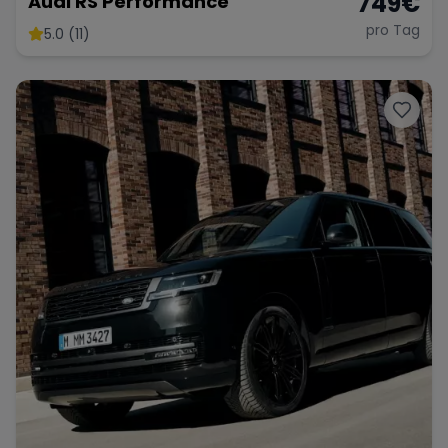
749
€
Audi RS Performance
pro Tag
5.0 (11)