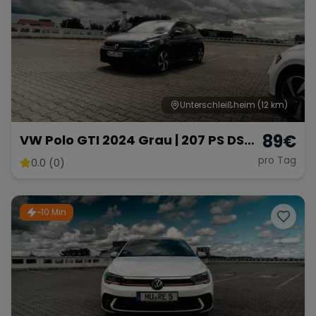
Unterschleißheim
(12 km)
89
€
VW Polo GTI 2024 Grau | 207 PS DSG
Automatik | Ab 89 € pro Tag
pro Tag
0.0 (0)
~10 Min