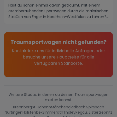
Hast du schon einmal davon geträumt, mit einem
atemberaubenden Sportwagen durch die malerischen
Straßen von Enger in Nordrhein-Westfalen zu fahren?
En...
Traumsportwagen nicht gefunden?
Kontaktiere uns für individuelle Anfragen oder
besuche unsere Hauptseite für alle
verfügbaren Standorte.
Weitere Städte, in denen du deinen Traumsportwagen
mieten kannst.
Brennberg
St. Johann
Mönchengladbach
Alpirsbach
Nürtingen
Halstenbek
Simmerath
Tholey
Pegau, Elstertrebnitz