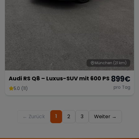
München
(21 km)
899
€
Audi RS Q8 – Luxus-SUV mit 600 PS
pro Tag
5.0 (11)
1
← Zurück
2
3
Weiter →