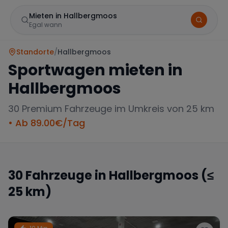
Mieten in Hallbergmoos
Egal wann
Standorte
/
Hallbergmoos
Sportwagen mieten in
Hallbergmoos
30
Premium Fahrzeuge im Umkreis von 25 km
• Ab
89.00
€/Tag
Marke
30
Fahrzeuge in
Hallbergmoos
(≤
25 km)
Mercedes
BMW
Audi