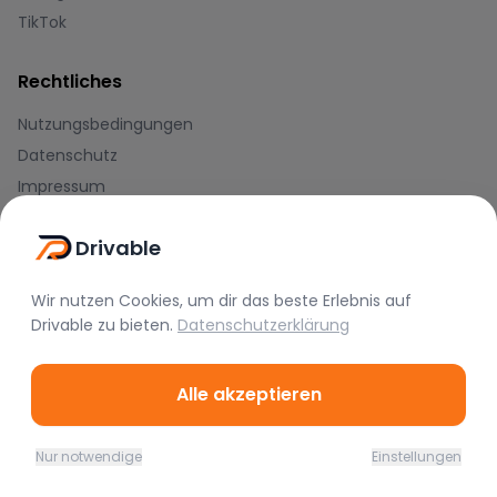
TikTok
Rechtliches
Nutzungsbedingungen
Datenschutz
Impressum
Blog
Drivable
Journal
Wir nutzen Cookies, um dir das beste Erlebnis auf
Hilfe-Center
Drivable
zu bieten.
Datenschutzerklärung
Zahlungsmethoden
Alle akzeptieren
Nur notwendige
Einstellungen
Home
Favoriten
Mieten
Chat
Profil