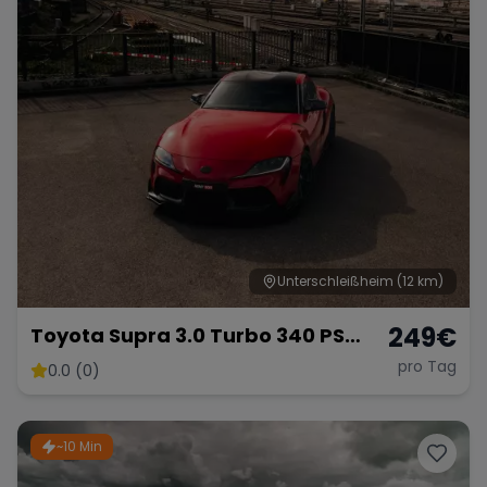
Range Rover
Corvette
Unterschleißheim
(12 km)
249
€
Toyota Supra 3.0 Turbo 340 PS
Sportwagen Premium
pro Tag
0.0 (0)
~10 Min