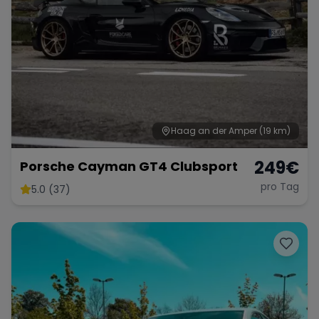
Haag an der Amper
(19 km)
249
€
Porsche Cayman GT4 Clubsport
pro Tag
5.0 (37)