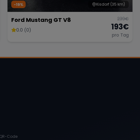
Kisdorf
(35 km)
-19%
239
€
Ford Mustang GT V8
193
€
0.0 (0)
pro Tag
QR-Code