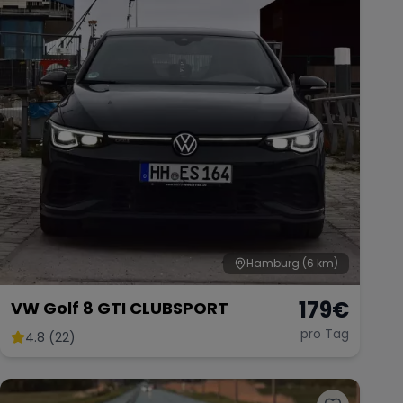
Hamburg
(6 km)
179
€
VW Golf 8 GTI CLUBSPORT
pro Tag
4.8 (22)