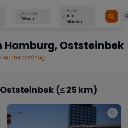
Marke
Von - Bis
Alle
Wann
Marken
n
Hamburg, Oststeinbek
• Ab
159.00
€/Tag
Oststeinbek
(≤ 25 km)