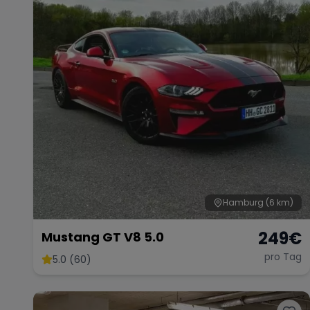
Hamburg
(6 km)
249
€
Mustang GT V8 5.0
pro Tag
5.0 (60)