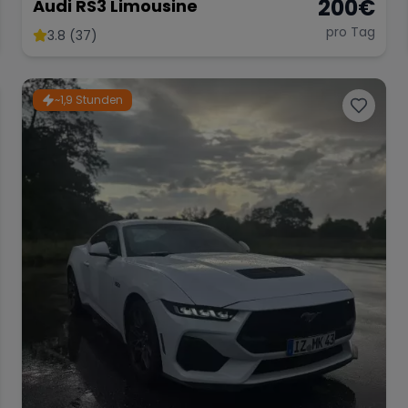
200
€
Audi RS3 Limousine
pro Tag
3.8 (37)
~1,9 Stunden