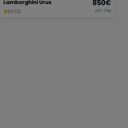
850
€
Lamborghini Urus
pro Tag
5.0 (2)