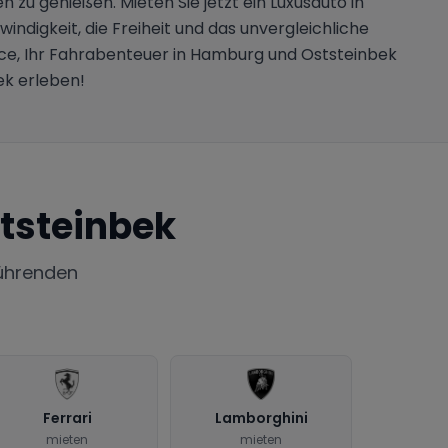
 zu genießen. Mieten Sie jetzt ein Luxusauto in
ndigkeit, die Freiheit und das unvergleichliche
nce, Ihr Fahrabenteuer in Hamburg und Oststeinbek
ek erleben!
tsteinbek
ührenden
Ferrari
Lamborghini
mieten
mieten