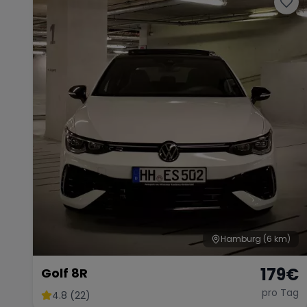
Hamburg
(6 km)
179
€
Golf 8R
pro Tag
4.8 (22)