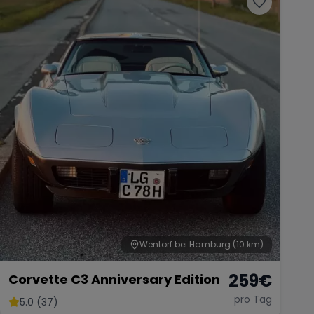
Wentorf bei Hamburg
(10 km)
259
€
Corvette C3 Anniversary Edition
pro Tag
5.0 (37)