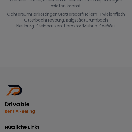
mieten kannst.
Ochtersum
Herbertingen
Grattersdorf
Hollern-Twielenfleth
Otterbach
Freyburg, Balgstädt
Grumbach
Neuburg-Steinhausen, Hornstorf
Muhr a. See
Weil
Drivable
Rent A Feeling
Nützliche Links