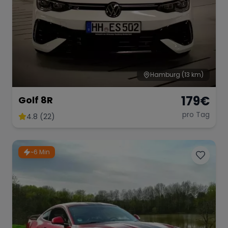
Hamburg
(13 km)
179
€
Golf 8R
pro Tag
4.8 (22)
~6 Min