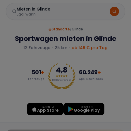
Mieten in Glinde
Egal wann
Standorte
/
Glinde
Sportwagen mieten in Glinde
12
Fahrzeuge
·
25 km
·
ab
149
€ pro Tag
4,8
501
+
60.249
+
Fahrzeuge
App-Downloads
Marke
178
Bewertungen
LADEN IM
JETZT BEI
Mercedes
BMW
Audi
App Store
Google Play