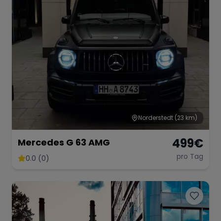
Norderstedt
(23 km)
499
€
Mercedes G 63 AMG
pro Tag
0.0 (0)