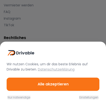
Vermieter werden
FAQ
Instagram
TikTok
Rechtliches
Nutzungsbedingungen
Drivable
Datenschutz
Impressum
Wir nutzen Cookies, um dir das beste Erlebnis auf
Drivable
zu bieten.
Datenschutzerklärung
Blog
Journal
Alle akzeptieren
Hilfe-Center
Nur notwendige
Einstellungen
Zahlungsmethoden
Home
Favoriten
Mieten
Chat
Profil