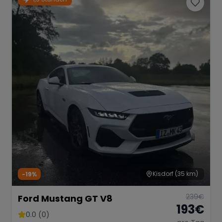
Kisdorf
(35 km)
-19%
239
€
Ford Mustang GT V8
193
€
0.0 (0)