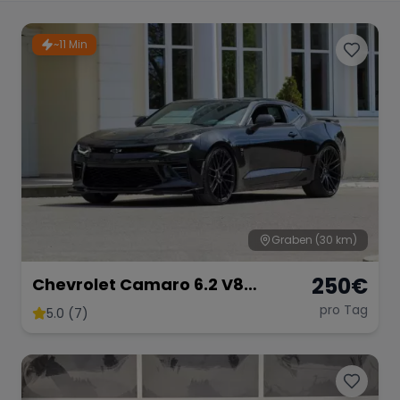
Porsche
Lamborghini
Ferrari
~11 Min
Wann
Zeitraum wählen
McLaren
Ford
Jaguar
Tesla
Chevrolet
Dodge
Graben
(30 km)
250
€
Chevrolet Camaro 6.2 V8
Bentley
Rolls Royce
Aston Martin
Customkingz
pro Tag
5.0 (7)
Bugatti
Lotus
Maserati