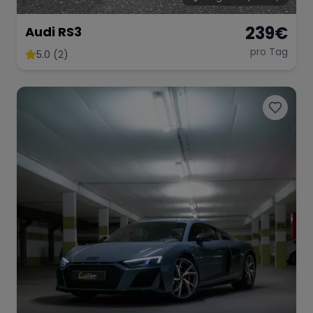
239
€
Audi RS3
pro Tag
5.0 (2)