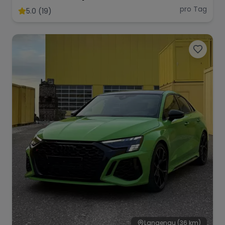
Supersportwagen
pro Tag
5.0 (19)
Langenau
(36 km)