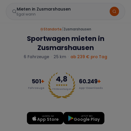
Mieten in Zusmarshausen
Egal wann
Standorte
/
Zusmarshausen
Sportwagen mieten in
Zusmarshausen
6
Fahrzeuge
·
25 km
·
ab
239
€ pro Tag
4,8
Marke
501
+
60.249
+
Fahrzeuge
App-Downloads
178
Bewertungen
Mercedes
BMW
Audi
LADEN IM
JETZT BEI
App Store
Google Play