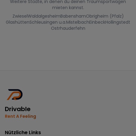
Weitere Städte, in denen du deinen Traumsportwagen
mieten kannst.
Zwiesel
Waldalgesheim
Babensham
Obrigheim (Pfalz)
Glashütten
Schleusingen u.a.
Mistelbach
Einbeck
Hollingstedt
Ostrhauderfehn
Drivable
Rent A Feeling
Nützliche Links