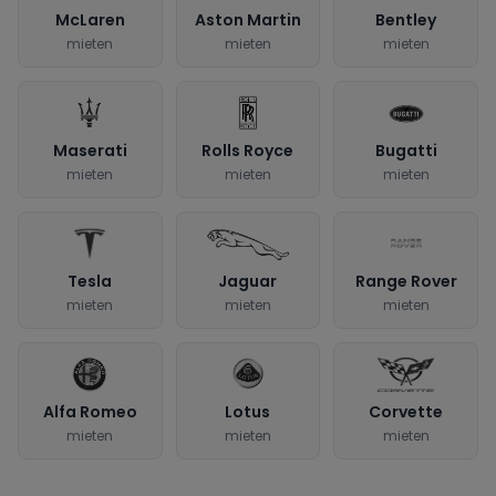
McLaren
Aston Martin
Bentley
mieten
mieten
mieten
Maserati
Rolls Royce
Bugatti
mieten
mieten
mieten
Tesla
Jaguar
Range Rover
mieten
mieten
mieten
Alfa Romeo
Lotus
Corvette
mieten
mieten
mieten