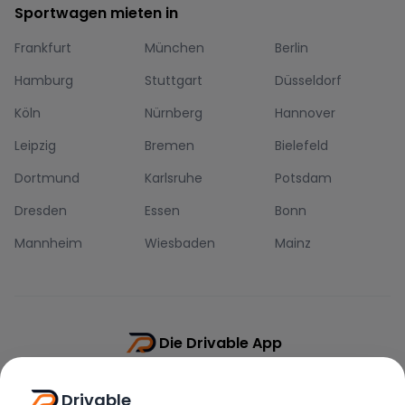
Sportwagen mieten in
Frankfurt
München
Berlin
Hamburg
Stuttgart
Düsseldorf
Köln
Nürnberg
Hannover
Leipzig
Bremen
Bielefeld
Dortmund
Karlsruhe
Potsdam
Dresden
Essen
Bonn
Mannheim
Wiesbaden
Mainz
Die Drivable App
Push-Benachrichtigungen
Drivable
Direkt-Chat