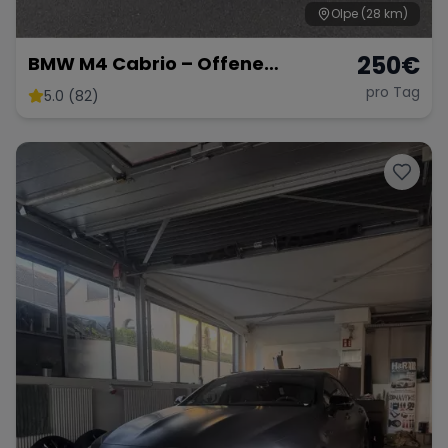
Olpe
(28 km)
250
€
BMW M4 Cabrio – Offene
Fahrfreude mit 431 PS
pro Tag
5.0 (82)