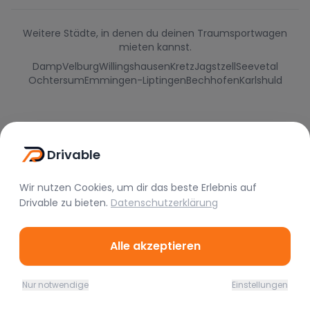
Weitere Städte, in denen du deinen Traumsportwagen
mieten kannst.
Damp
Velburg
Willingshausen
Kretz
Jagstzell
Seevetal
Ochtersum
Emmingen-Liptingen
Bechhofen
Karlshuld
Drivable
Wir nutzen Cookies, um dir das beste Erlebnis auf
Drivable
zu bieten.
Datenschutzerklärung
Alle akzeptieren
Drivable
Rent A Feeling
Nur notwendige
Einstellungen
Home
Favoriten
Mieten
Chat
Profil