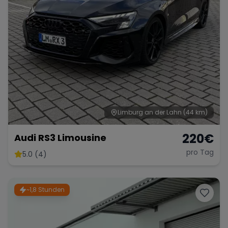
Limburg an der Lahn
(44 km)
220
€
Audi RS3 Limousine
pro Tag
5.0 (4)
~1,8 Stunden