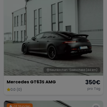
Neunkirchen-Seelscheid
(44 km)
350
€
Mercedes GT63S AMG
pro Tag
0.0 (0)
~1,8 Stunden