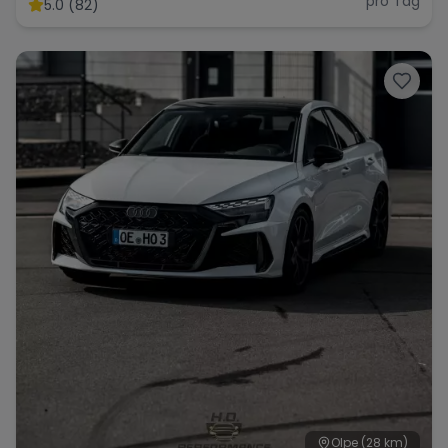
pro Tag
5.0 (82)
Olpe
(28 km)