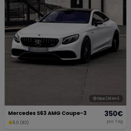
Porsche
Lamborghini
Ferrari
Wann
Zeitraum wählen
McLaren
Ford
Jaguar
Tesla
Chevrolet
Dodge
Bentley
Rolls Royce
Aston Martin
Olpe
(28 km)
350
€
Mercedes S63 AMG Coupe-3
pro Tag
5.0 (82)
Bugatti
Lotus
Maserati