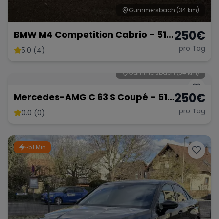
Gummersbach
(34 km)
250
€
BMW M4 Competition Cabrio – 510
PS pure Eleganz & Performance
pro Tag
5.0 (4)
Gummersbach
(34 km)
250
€
Mercedes-AMG C 63 S Coupé – 510
PS V8 Biturbo
pro Tag
0.0 (0)
~51 Min