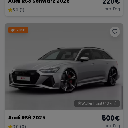
220
€
Audi RS3 Schwarz 2025
pro Tag
5.0 (1)
~2 Min
Wallenhorst
(43 km)
500
€
Audi RS6 2025
pro Tag
0.0 (0)