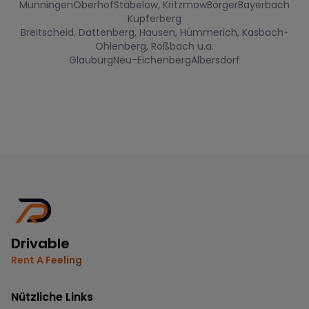
Munningen
Oberhof
Stäbelow, Kritzmow
Börger
Bayerbach
Kupferberg
Breitscheid, Dattenberg, Hausen, Hümmerich, Kasbach-
Ohlenberg, Roßbach u.a.
Glauburg
Neu-Eichenberg
Albersdorf
Drivable
Rent A Feeling
Nützliche Links