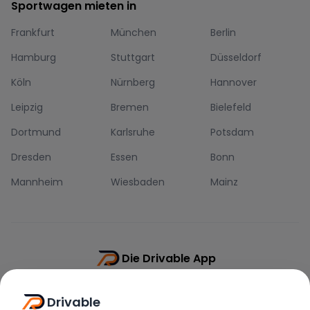
Sportwagen mieten in
Frankfurt
München
Berlin
Hamburg
Stuttgart
Düsseldorf
Köln
Nürnberg
Hannover
Leipzig
Bremen
Bielefeld
Dortmund
Karlsruhe
Potsdam
Dresden
Essen
Bonn
Mannheim
Wiesbaden
Mainz
Die Drivable App
Push-Benachrichtigungen
Drivable
Direkt-Chat