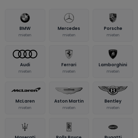
BMW
Mercedes
Porsche
mieten
mieten
mieten
Audi
Ferrari
Lamborghini
mieten
mieten
mieten
McLaren
Aston Martin
Bentley
mieten
mieten
mieten
Maserati
Rolls Royce
Bugatti