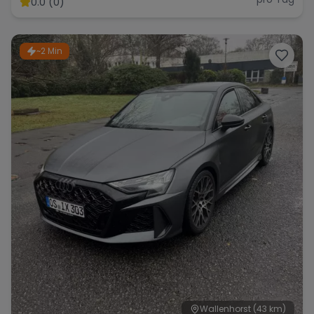
0.0 (0)
~2 Min
Range Rover
Corvette
Wallenhorst
(43 km)