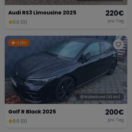
220
€
Audi RS3 Limousine 2025
pro Tag
0.0 (0)
~2 Min
Wallenhorst
(43 km)
200
€
Golf R Black 2025
pro Tag
0.0 (0)