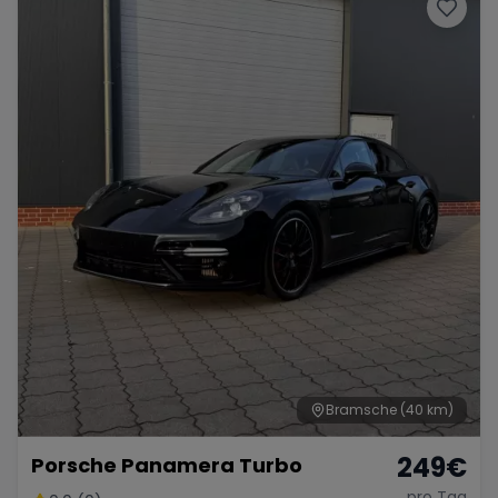
Porsche
Lamborghini
Ferrari
Wann
Zeitraum wählen
McLaren
Ford
Jaguar
Tesla
Chevrolet
Dodge
Bentley
Rolls Royce
Aston Martin
Bramsche
(40 km)
249
€
Porsche Panamera Turbo
Bugatti
Lotus
Maserati
pro Tag