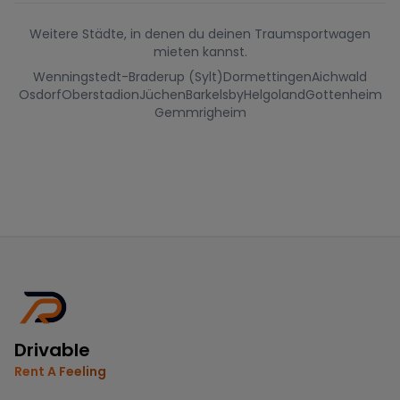
Weitere Städte, in denen du deinen Traumsportwagen
mieten kannst.
Wenningstedt-Braderup (Sylt)
Dormettingen
Aichwald
Osdorf
Oberstadion
Jüchen
Barkelsby
Helgoland
Gottenheim
Gemmrigheim
Drivable
Rent A Feeling