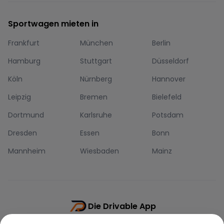
Sportwagen mieten in
Frankfurt
München
Berlin
Hamburg
Stuttgart
Düsseldorf
Köln
Nürnberg
Hannover
Leipzig
Bremen
Bielefeld
Dortmund
Karlsruhe
Potsdam
Dresden
Essen
Bonn
Mannheim
Wiesbaden
Mainz
Die Drivable App