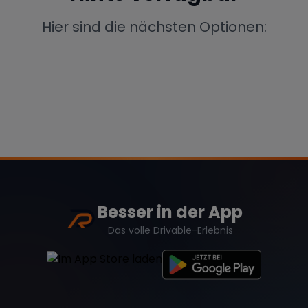
Porsche
Lamborghini
Ferrari
Hier sind die nächsten Optionen:
Wann
Zeitraum wählen
McLaren
Ford
Jaguar
Tesla
Chevrolet
Dodge
Besser in der App
Bentley
Rolls Royce
Aston Martin
Das volle Drivable-Erlebnis
Bugatti
Lotus
Maserati