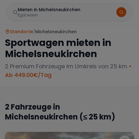
Mieten in Michelsneukirchen
Egal wann
Standorte
/
Michelsneukirchen
Sportwagen mieten in
Michelsneukirchen
2
Premium Fahrzeuge im Umkreis von 25 km
•
Ab
449.00
€/Tag
Marke
2
Fahrzeuge in
Michelsneukirchen
(≤ 25 km)
Mercedes
BMW
Audi