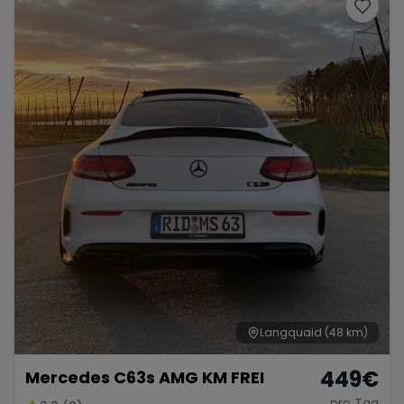
Porsche
Lamborghini
Ferrari
Wann
Zeitraum wählen
McLaren
Ford
Jaguar
Tesla
Chevrolet
Dodge
Bentley
Rolls Royce
Aston Martin
Langquaid
(48 km)
449
€
Mercedes C63s AMG KM FREI
Bugatti
Lotus
Maserati
pro Tag