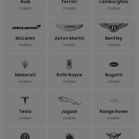
Audi
Ferrari
Lamborghini
mieten
mieten
mieten
McLaren
Aston Martin
Bentley
mieten
mieten
mieten
Maserati
Rolls Royce
Bugatti
mieten
mieten
mieten
Tesla
Jaguar
Range Rover
mieten
mieten
mieten