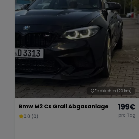
Feldkirchen
(20 km)
199
€
Bmw M2 Cs Grail Abgasanlage
pro Tag
0.0 (0)