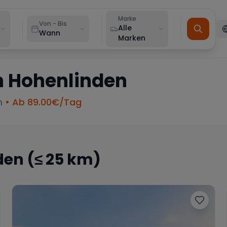
Marke
Von - Bis
Alle
Wann
Marken
n
Hohenlinden
m
• Ab
89.00
€/Tag
den
(≤ 25 km)