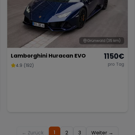
Grünwald
(35 km)
1150
€
Lamborghini Huracan EVO
pro Tag
4.9 (192)
1
← Zurück
2
3
Weiter →