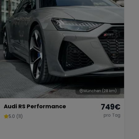
München
(28 km)
749
€
Audi RS Performance
pro Tag
5.0 (11)