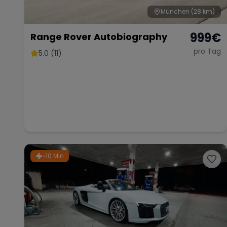
München
(28 km)
999
€
Range Rover Autobiography
pro Tag
5.0 (11)
~10 Min