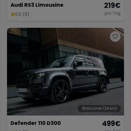
219
€
Audi RS3 Limousine
pro Tag
0.0 (0)
München
(28 km)
499
€
Defender 110 D300