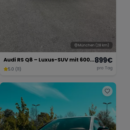
München
(28 km)
899
€
Audi RS Q8 – Luxus-SUV mit 600
PS
pro Tag
5.0 (11)