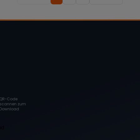
QR-Code
scannen zum
Download