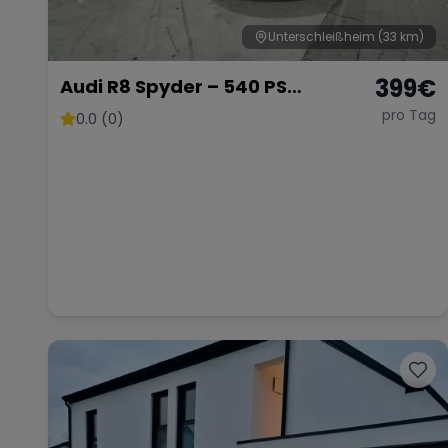
Unterschleißheim
(33 km)
399
€
Audi R8 Spyder – 540 PS
Cabriolet
pro Tag
0.0 (0)